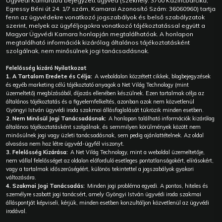
Ügyvédi Kamarába bejegyzett ügyvéd (székhely: 3700 Kazincbarcika,
Egressy Béni út 24. 1/7 szám, Kamarai Azonosító Szám: 36060960) tartja
fenn az ügyvédekre vonatkozó jogszabályok és belső szabályzatok
szerint, melyek az ügyféljogokra vonatkozó tájékoztatással együtt a
Magyar Ügyvédi Kamara honlapján megtalálhatóak. A honlapon
megtalálható információk kizárólag általános tájékoztatásként
szolgálnak, nem minősülnek jogi tanácsadásnak.
Felelősség kizáró Nyilatkozat
1. A Tartalom Eredete és Célja:
A weboldalon közzétett cikkek, blogbejegyzések
és egyéb marketing célú tájékoztató anyagok a Net Világ Technology (mint
üzemeltető) megbízásából, díjazás ellenében készülnek. Ezen tartalmak célja az
általános tájékoztatás és a figyelemfelkeltés, azonban azok nem közvetlenül
Gyöngyi István ügyvédi iroda szakmai állásfoglalását tükrözik minden esetben.
2. Nem Minősül Jogi Tanácsadásnak:
A honlapon található információk kizárólag
általános tájékoztatásként szolgálnak, és semmilyen körülmények között nem
minősülnek jogi vagy üzleti tanácsadásnak, sem pedig ajánlattételnek. Az oldal
olvasása nem hoz létre ügyvéd-ügyfél viszonyt.
3. Felelősség Kizárása:
A Net Világ Technology, mint a weboldal üzemeltetője,
nem vállal felelősséget az oldalon előforduló esetleges pontatlanságokért, elírásokért,
vagy a tartalmak időszerűségéért, különös tekintettel a jogszabályok gyakori
változására.
4. Szakmai Jogi Tanácsadás:
Minden jogi probléma egyedi. A pontos, hiteles és
személyre szabott jogi tanácsért, amely Gyöngyi István ügyvédi iroda szakmai
álláspontját képviseli, kérjük, minden esetben konzultáljon közvetlenül az ügyvédi
irodával.