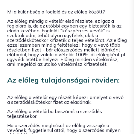
Mi a különbség a foglaló és az előleg között?
Az előleg mindig a vételár első részlete, ez igaz a
foglalóra is, de ez utóbbi egyben egy biztosíték is az
eladó kezében. Foglalót "készpénzes vevők" is
szoktak adni, tehát olyan ügyfelek, akik a
szerződéskötéskor kifizetik a teljes vételárat. Az előleg
ezzel szemben mindig feltételezi, hogy a vevő több
részletben fizet - bár előszerződés mellett időnként
előfordul, hogy valaki a vételár 100%-át előlegként pl.
ügyvédi letétbe helyezi. Előleg minden vételárrész,
ami megelőzi az utolsó vételárrész kifizetését.
Az előleg tulajdonságai röviden:
Az előleg a vételár egy részét képezi, amelyet a vevő
a szerződéskötéskor fizet az eladónak.
Az előleg a vételárba beszámít a szerződés
teljesítésekor.
Ha a szerződés meghiúsul, az előleg visszajár a
vevőnek, függetlenül attól, hogy a szerződés milyen