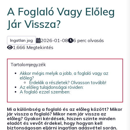
A Foglaló Vagy Előleg
Jár Vissza?
2026-01-08
6 perc olvasás
Ingatlan jog
1,666 Megtekintés
Tartalomjegyzék
Akkor mégis melyik a jobb, a foglaló vagy az
előleg?
Érdeklik a részletek? Olvasson tovább!
Az előleg tulajdonságai röviden:
A foglaló ezzel szemben:
Mi a különbség a foglaló és az előleg között? Mikor
jár vissza a foglaló? Mikor nem jár vissza az
előleg? Gyakori kérdések, hiszen szinte minden
eladót és vevőt érdekel, hogy hogyan kell
biztonságosan eljárni ingatlan adásvétel során.