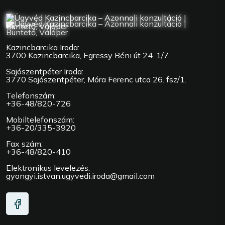
Kazincbarcika Iroda:
3700 Kazincbarcika, Egressy Béni út 24. 1/7
Sajószentpéter Iroda:
3770 Sajószentpéter, Móra Ferenc utca 26. fsz/1.
Telefonszám:
+36-48/820-726
Mobiltelefonszám:
+36-20/335-3920
Fax szám:
+36-48/820-410
Elektronikus levelezés:
gyongyi.istvan.ugyvedi.iroda@gmail.com