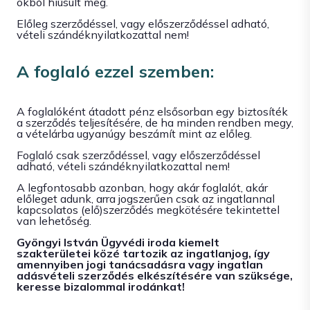
okból hiúsult meg.
Előleg szerződéssel, vagy előszerződéssel adható,
vételi szándéknyilatkozattal nem!
A foglaló ezzel szemben:
A foglalóként átadott pénz elsősorban egy biztosíték
a szerződés teljesítésére, de ha minden rendben megy,
a vételárba ugyanúgy beszámít mint az előleg.
Foglaló csak szerződéssel, vagy előszerződéssel
adható, vételi szándéknyilatkozattal nem!
A legfontosabb azonban, hogy akár foglalót, akár
előleget adunk, arra jogszerűen csak az ingatlannal
kapcsolatos (elő)szerződés megkötésére tekintettel
van lehetőség.
Gyöngyi István Ügyvédi iroda kiemelt
szakterületei közé tartozik az ingatlanjog, így
amennyiben jogi tanácsadásra vagy ingatlan
adásvételi szerződés elkészítésére van szüksége,
keresse bizalommal irodánkat!