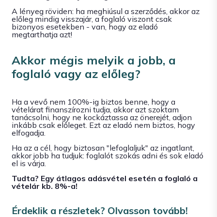
A lényeg röviden: ha meghiúsul a szerződés, akkor az
előleg mindig visszajár, a foglaló viszont csak
bizonyos esetekben - van, hogy az eladó
megtarthatja azt!
Akkor mégis melyik a jobb, a
foglaló vagy az előleg?
Ha a vevő nem 100%-ig biztos benne, hogy a
vételárat finanszírozni tudja, akkor azt szoktam
tanácsolni, hogy ne kockáztassa az önerejét, adjon
inkább csak előleget. Ezt az eladó nem biztos, hogy
elfogadja.
Ha az a cél, hogy biztosan "lefoglaljuk" az ingatlant,
akkor jobb ha tudjuk: foglalót szokás adni és sok eladó
el is várja.
Tudta? Egy átlagos adásvétel esetén a foglaló a
vételár kb. 8%-a!
Érdeklik a részletek? Olvasson tovább!