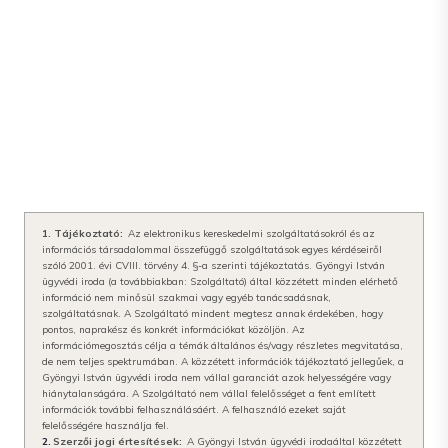
1. Tájékoztató:
Az elektronikus kereskedelmi szolgáltatásokról és az
információs társadalommal összefüggő szolgáltatások egyes kérdéseiről
szóló 2001. évi CVIII. törvény 4. §-a szerinti tájékoztatás. Gyöngyi István
ügyvédi iroda (a továbbiakban: Szolgáltató) által közzétett minden elérhető
információ nem minősül szakmai vagy egyéb tanácsadásnak,
szolgáltatásnak. A Szolgáltató mindent megtesz annak érdekében, hogy
pontos, naprakész és konkrét információkat közöljön. Az
információmegosztás célja a témák általános és/vagy részletes megvitatása,
de nem teljes spektrumában. A közzétett információk tájékoztató jellegűek, a
Gyöngyi István ügyvédi iroda
nem vállal garanciát azok helyességére vagy
hiánytalanságára. A Szolgáltató nem vállal felelősséget a fent említett
információk további felhasználásáért. A felhasználó ezeket saját
felelősségére használja fel.
2.
Szerzői jogi értesítések:
A Gyöngyi István ügyvédi iroda
által közzétett