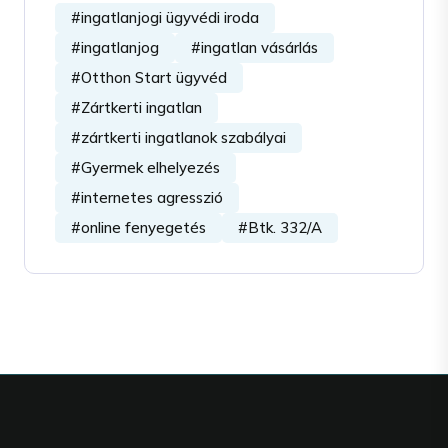
#ingatlanjogi ügyvédi iroda
#ingatlanjog
#ingatlan vásárlás
#Otthon Start ügyvéd
#Zártkerti ingatlan
#zártkerti ingatlanok szabályai
#Gyermek elhelyezés
#internetes agresszió
#online fenyegetés
#Btk. 332/A