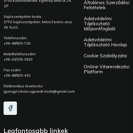
3700 Kazincbarcika, Egressy Béni út 24.
Általános Szerződési
1/7
Feltételek
Sajószentpéter Iroda:
Adatvédelmi
3770 Sajószentpéter, Móra Ferenc utca
Tájékoztató
26. fsz/1.
Időpontfoglaló
Telefonszám:
Adatvédelmi
+36-48/820-726
Tájékoztató Honlap
Mobiltelefonszám:
Cookie Szabályzata
+36-20/335-3920
Online Vitarendezési
Fax szám:
Platform
+36-48/820-410
Elektronikus levelezés:
gyongyi.istvan.ugyvedi.iroda@gmail.com
Legfontosabb linkek