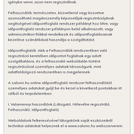
igénybe venni, azon nem regisztrálnak.
Felhasználók: természetes, közvetlenül vagy közvetve
azonosítható magánszemély képviselőjük regisztrációjának
segítségével időpontfoglaló rendszer példányt hoz létre, vagy
időpontfoglaló rendszer példányon belül alkalmazotti, vagy
adminisztrátori fiókkal rendelkezik és időpontfoglalásainak
kezelése szándékával használja a szolgáltatást.
Időpontfoglalók: Akik a Felhasználók rendszerében való
regisztráció keretében időpontot foglalnak egy adott
szolgáltatásra, és a felhasználó weboldalán történt
regisztrációval személyes adataik társaságunk, mint
adatfeldolgozó rendszerében is megjelennek.
A salonic.hu online időpontfoglaló rendszer felhasználóitól
személyes adatokat gyűjt be és kezel a következő pontokban írt
célból és terjedelemben:
I. Valamennyi használónk (Látogató, Hírlevélre regisztráló,
Felhasználó, Időpontfoglaló)
Weboldalunk felkeresésével látogatóink saját eszközeikről
technikai adatokat helyeznek el a www.salonic.hu webszerverein.