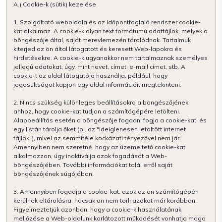
A.) Cookie-k (sütik) kezelése
1. Szolgáltató weboldala és az Időpontfoglaló rendszer cookie-
kat alkalmaz. A cookie-k olyan text formátumú adatfájlok, melyek a
böngészője által, saját merevlemezén tárolódnak. Tartalmuk
kiterjed az ön által látogatott és keresett Web-lapokra és
hirdetésekre. A cookie-k ugyanakkor nem tartalmaznak személyes
jellegű adatokat, úgy, mint nevet, címet, e-mail címet, stb. A
cookie-t az oldal látogatója használja, például, hogy
jogosultságot kapjon egy oldal információit megtekinteni.
2. Nincs szükség különleges beállításokra a böngészőjének
ahhoz, hogy cookie-kat tudjon a számítógépére letölteni.
Alapbeállítás esetén a böngészője fogadni fogja a cookie-kat, és
egy listán tárolja őket (pl. az "Ideiglenesen letöltött internet
fájlok"), mivel az semmiféle kockázati tényezővel nem jár.
Amennyiben nem szeretné, hogy az üzemeltető cookie-kat
alkalmazzon, úgy inaktíválja azok fogadását a Web-
böngészőjében. További információkat talál erről saját
böngészőjének súgójában.
3. Amennyiben fogadja a cookie-kat, azok az ön számítógépén
kerülnek eltárolásra, hacsak ön nem törli azokat már korábban.
Figyelmeztetjük azonban, hogy a cookie-k használatának
mellőzése a Web-oldalunk korlátozott működését vonhatja maga