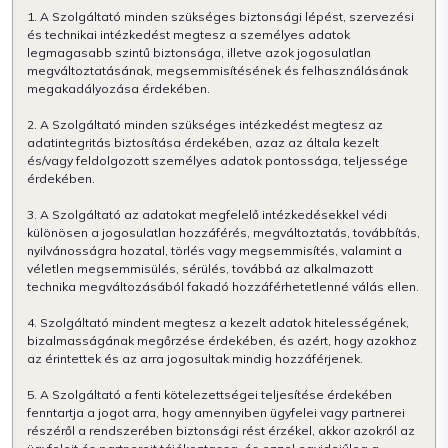
1. A Szolgáltató minden szükséges biztonsági lépést, szervezési
és technikai intézkedést megtesz a személyes adatok
legmagasabb szintű biztonsága, illetve azok jogosulatlan
megváltoztatásának, megsemmisítésének és felhasználásának
megakadályozása érdekében.
2. A Szolgáltató minden szükséges intézkedést megtesz az
adatintegritás biztosítása érdekében, azaz az általa kezelt
és/vagy feldolgozott személyes adatok pontossága, teljessége
érdekében.
3. A Szolgáltató az adatokat megfelelő intézkedésekkel védi
különösen a jogosulatlan hozzáférés, megváltoztatás, továbbítás,
nyilvánosságra hozatal, törlés vagy megsemmisítés, valamint a
véletlen megsemmisülés, sérülés, továbbá az alkalmazott
technika megváltozásából fakadó hozzáférhetetlenné válás ellen.
4. Szolgáltató mindent megtesz a kezelt adatok hitelességének,
bizalmasságának megőrzése érdekében, és azért, hogy azokhoz
az érintettek és az arra jogosultak mindig hozzáférjenek.
5. A Szolgáltató a fenti kötelezettségei teljesítése érdekében
fenntartja a jogot arra, hogy amennyiben ügyfelei vagy partnerei
részéről a rendszerében biztonsági rést érzékel, akkor azokról az