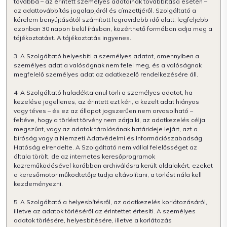
továbbá – az érintett személyes adatainak továbbítása esetén –
az adattovábbítás jogalapjáról és címzettjéről. Szolgáltató a
kérelem benyújtásától számított legrövidebb idő alatt, legfeljebb
azonban 30 napon belül írásban, közérthető formában adja meg a
tájékoztatást. A tájékoztatás ingyenes.
3. A Szolgáltató helyesbíti a személyes adatot, amennyiben a
személyes adat a valóságnak nem felel meg, és a valóságnak
megfelelő személyes adat az adatkezelő rendelkezésére áll.
4. A Szolgáltató haladéktalanul törli a személyes adatot, ha
kezelése jogellenes, az érintett ezt kéri, a kezelt adat hiányos
vagy téves – és ez az állapot jogszerűen nem orvosolható –
feltéve, hogy a törlést törvény nem zárja ki, az adatkezelés célja
megszűnt, vagy az adatok tárolásának határideje lejárt, azt a
bíróság vagy a Nemzeti Adatvédelmi és Információszabadság
Hatóság elrendelte. A Szolgáltató nem vállal felelősséget az
általa törölt, de az internetes keresőprogramok
közreműködésével korábban archiválásra került oldalakért, ezeket
a keresőmotor működtetője tudja eltávolítani, a törlést nála kell
kezdeményezni.
5. A Szolgáltató a helyesbítésről, az adatkezelés korlátozásáról,
illetve az adatok törléséről az érintettet értesíti. A személyes
adatok törlésére, helyesbítésére, illetve a korlátozás