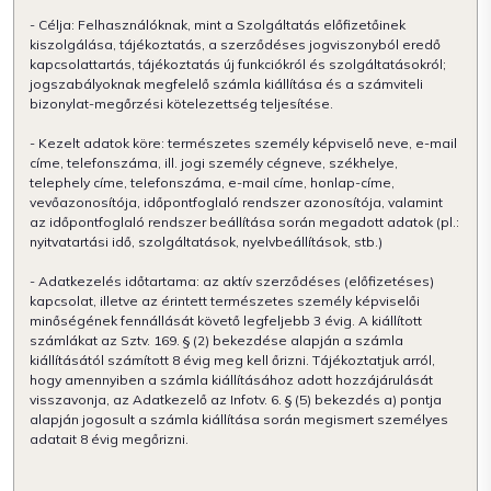
- Célja: Felhasználóknak, mint a Szolgáltatás előfizetőinek
kiszolgálása, tájékoztatás, a szerződéses jogviszonyból eredő
kapcsolattartás, tájékoztatás új funkciókról és szolgáltatásokról;
jogszabályoknak megfelelő számla kiállítása és a számviteli
bizonylat-megőrzési kötelezettség teljesítése.
- Kezelt adatok köre: természetes személy képviselő neve, e-mail
címe, telefonszáma, ill. jogi személy cégneve, székhelye,
telephely címe, telefonszáma, e-mail címe, honlap-címe,
vevőazonosítója, időpontfoglaló rendszer azonosítója, valamint
az időpontfoglaló rendszer beállítása során megadott adatok (pl.:
nyitvatartási idő, szolgáltatások, nyelvbeállítások, stb.)
- Adatkezelés időtartama: az aktív szerződéses (előfizetéses)
kapcsolat, illetve az érintett természetes személy képviselői
minőségének fennállását követő legfeljebb 3 évig. A kiállított
számlákat az Sztv. 169. § (2) bekezdése alapján a számla
kiállításától számított 8 évig meg kell őrizni. Tájékoztatjuk arról,
hogy amennyiben a számla kiállításához adott hozzájárulását
visszavonja, az Adatkezelő az Infotv. 6. § (5) bekezdés a) pontja
alapján jogosult a számla kiállítása során megismert személyes
adatait 8 évig megőrizni.