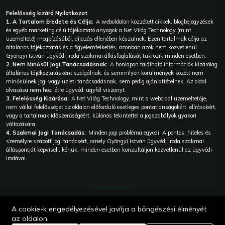
Felelősség kizáró Nyilatkozat
1. A Tartalom Eredete és Célja:
A weboldalon közzétett cikkek, blogbejegyzések
és egyéb marketing célú tájékoztató anyagok a Net Világ Technology (mint
üzemeltető) megbízásából, díjazás ellenében készülnek. Ezen tartalmak célja az
általános tájékoztatás és a figyelemfelkeltés, azonban azok nem közvetlenül
Gyöngyi István ügyvédi iroda szakmai állásfoglalását tükrözik minden esetben.
2. Nem Minősül Jogi Tanácsadásnak:
A honlapon található információk kizárólag
általános tájékoztatásként szolgálnak, és semmilyen körülmények között nem
minősülnek jogi vagy üzleti tanácsadásnak, sem pedig ajánlattételnek. Az oldal
olvasása nem hoz létre ügyvéd-ügyfél viszonyt.
3. Felelősség Kizárása:
A Net Világ Technology, mint a weboldal üzemeltetője,
nem vállal felelősséget az oldalon előforduló esetleges pontatlanságokért, elírásokért,
vagy a tartalmak időszerűségéért, különös tekintettel a jogszabályok gyakori
változására.
4. Szakmai Jogi Tanácsadás:
Minden jogi probléma egyedi. A pontos, hiteles és
személyre szabott jogi tanácsért, amely Gyöngyi István ügyvédi iroda szakmai
álláspontját képviseli, kérjük, minden esetben konzultáljon közvetlenül az ügyvédi
irodával.
© 2026
A cookie-k engedélyezésével javítja a böngészési élményét
Gyöngyi
István
az oldalon.
Ügyvédi iroda