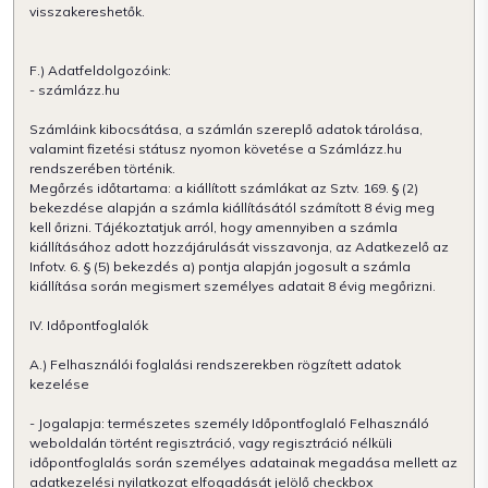
visszakereshetők.
F.) Adatfeldolgozóink:
- számlázz.hu
Számláink kibocsátása, a számlán szereplő adatok tárolása,
valamint fizetési státusz nyomon követése a Számlázz.hu
rendszerében történik.
Megőrzés időtartama: a kiállított számlákat az Sztv. 169. § (2)
bekezdése alapján a számla kiállításától számított 8 évig meg
kell őrizni. Tájékoztatjuk arról, hogy amennyiben a számla
kiállításához adott hozzájárulását visszavonja, az Adatkezelő az
Infotv. 6. § (5) bekezdés a) pontja alapján jogosult a számla
kiállítása során megismert személyes adatait 8 évig megőrizni.
IV. Időpontfoglalók
A.) Felhasználói foglalási rendszerekben rögzített adatok
kezelése
- Jogalapja: természetes személy Időpontfoglaló Felhasználó
weboldalán történt regisztráció, vagy regisztráció nélküli
időpontfoglalás során személyes adatainak megadása mellett az
adatkezelési nyilatkozat elfogadását jelölő checkbox