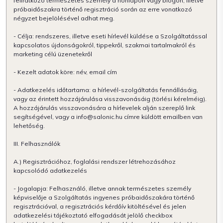
feliratkozó természetes személy a honlapon vagy blogon, illetve
próbaidőszakra történő regisztráció során az erre vonatkozó
négyzet bejelölésével adhat meg.
- Célja: rendszeres, illetve eseti hírlevél küldése a Szolgáltatással
kapcsolatos újdonságokról, tippekről, szakmai tartalmakról és
marketing célú üzenetekről
- Kezelt adatok köre: név, email cím
- Adatkezelés időtartama: a hírlevél-szolgáltatás fennállásáig,
vagy az érintett hozzájárulása visszavonásáig (törlési kérelméig).
A hozzájárulás visszavonására a hírlevelek alján szereplő link
segítségével, vagy a info@salonic.hu címre küldött emailben van
lehetőség.
III. Felhasználók
A.) Regisztrációhoz, foglalási rendszer létrehozásához
kapcsolódó adatkezelés
- Jogalapja: Felhasználó, illetve annak természetes személy
képviselője a Szolgáltatás ingyenes próbaidőszakára történő
regisztrációval, a regisztrációs kérdőív kitöltésével és jelen
adatkezelési tájékoztató elfogadását jelölő checkbox