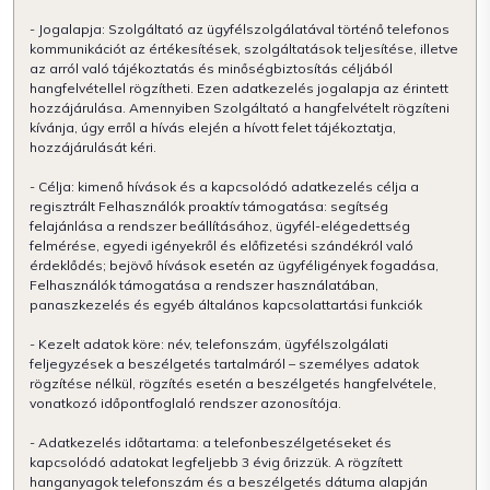
- Jogalapja: Szolgáltató az ügyfélszolgálatával történő telefonos
kommunikációt az értékesítések, szolgáltatások teljesítése, illetve
az arról való tájékoztatás és minőségbiztosítás céljából
hangfelvétellel rögzítheti. Ezen adatkezelés jogalapja az érintett
hozzájárulása. Amennyiben Szolgáltató a hangfelvételt rögzíteni
kívánja, úgy erről a hívás elején a hívott felet tájékoztatja,
hozzájárulását kéri.
- Célja: kimenő hívások és a kapcsolódó adatkezelés célja a
regisztrált Felhasználók proaktív támogatása: segítség
felajánlása a rendszer beállításához, ügyfél-elégedettség
felmérése, egyedi igényekről és előfizetési szándékról való
érdeklődés; bejövő hívások esetén az ügyféligények fogadása,
Felhasználók támogatása a rendszer használatában,
panaszkezelés és egyéb általános kapcsolattartási funkciók
- Kezelt adatok köre: név, telefonszám, ügyfélszolgálati
feljegyzések a beszélgetés tartalmáról – személyes adatok
rögzítése nélkül, rögzítés esetén a beszélgetés hangfelvétele,
vonatkozó időpontfoglaló rendszer azonosítója.
- Adatkezelés időtartama: a telefonbeszélgetéseket és
kapcsolódó adatokat legfeljebb 3 évig őrizzük. A rögzített
hanganyagok telefonszám és a beszélgetés dátuma alapján