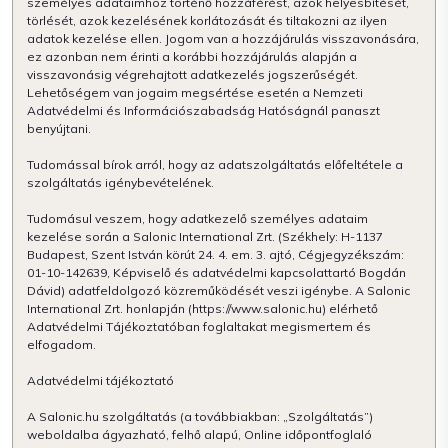
személyes adataimhoz történő hozzáférést, azok helyesbítését,
törlését, azok kezelésének korlátozását és tiltakozni az ilyen
adatok kezelése ellen. Jogom van a hozzájárulás visszavonására,
ez azonban nem érinti a korábbi hozzájárulás alapján a
visszavonásig végrehajtott adatkezelés jogszerűségét.
Lehetőségem van jogaim megsértése esetén a Nemzeti
Adatvédelmi és Információszabadság Hatóságnál panaszt
benyújtani.
Tudomással bírok arról, hogy az adatszolgáltatás előfeltétele a
szolgáltatás igénybevételének.
Tudomásul veszem, hogy adatkezelő személyes adataim
kezelése során a Salonic International Zrt. (Székhely: H-1137
Budapest, Szent István körút 24. 4. em. 3. ajtó, Cégjegyzékszám:
01-10-142639, Képviselő és adatvédelmi kapcsolattartó Bogdán
Dávid) adatfeldolgozó közreműködését veszi igénybe. A Salonic
International Zrt. honlapján (https://www.salonic.hu) elérhető
Adatvédelmi Tájékoztatóban foglaltakat megismertem és
elfogadom.
Adatvédelmi tájékoztató
A Salonic.hu szolgáltatás (a továbbiakban: „Szolgáltatás”)
weboldalba ágyazható, felhő alapú, Online időpontfoglaló