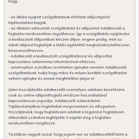
hogy
- az általa nyújtott szolgáltatások elérhető időpontjairól
tájékoztatást kapjak,
- az általam választott szolgáltatást és időpontot Adatkezelő a
foglalási rendszerében rögzíthesse, így a szolgáltatás nyújtására
a kiválasztott időpontban készen álljon, engem pedig, mint az
adott időpont foglalóját a többi ügyfelétől megkülönböztethessen,
beazonosíthasson,
- Adatkezelő a kiválasztott szolgáltatással és időponttal
kapcsolatos valamennyi információval ellásson,
- amennyiben a jövőben ismételten igénybe venném Adatkezelő
szolgáltatásait, tudja hogy mikor és milyen korábbi szolgáltatást
vettem igénybe és ennek megfelelően járjon el.
Jelen hozzájárulás adatkezelőt személyes adataim kezelésére
csak az online időpontfoglaló rendszer használatával
kapcsolatosan jogosítja. Adatkezelő Adatvédelmi
Tájékoztatójában foglaltakat megismertem és elfogadom.
Hozzájárulok, hogy foglalásaim adatait a legutolsó foglalásom
dátumától számítva legfeljebb 3 naptári évig a foglalási
rendszerében megőrizze.
Tisztában vagyok azzal, hogy jogom van az adatkezelőtől kérni a