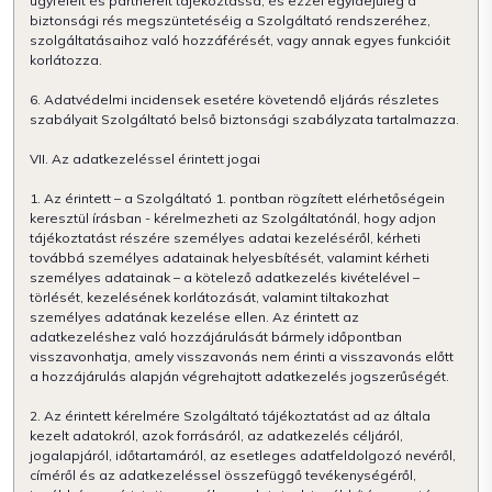
ügyfeleit és partnereit tájékoztassa, és ezzel egyidejűleg a
biztonsági rés megszüntetéséig a Szolgáltató rendszeréhez,
szolgáltatásaihoz való hozzáférését, vagy annak egyes funkcióit
korlátozza.
6. Adatvédelmi incidensek esetére követendő eljárás részletes
szabályait Szolgáltató belső biztonsági szabályzata tartalmazza.
VII. Az adatkezeléssel érintett jogai
1. Az érintett – a Szolgáltató 1. pontban rögzített elérhetőségein
keresztül írásban - kérelmezheti az Szolgáltatónál, hogy adjon
tájékoztatást részére személyes adatai kezeléséről, kérheti
továbbá személyes adatainak helyesbítését, valamint kérheti
személyes adatainak – a kötelező adatkezelés kivételével –
törlését, kezelésének korlátozását, valamint tiltakozhat
személyes adatának kezelése ellen. Az érintett az
adatkezeléshez való hozzájárulását bármely időpontban
visszavonhatja, amely visszavonás nem érinti a visszavonás előtt
a hozzájárulás alapján végrehajtott adatkezelés jogszerűségét.
2. Az érintett kérelmére Szolgáltató tájékoztatást ad az általa
kezelt adatokról, azok forrásáról, az adatkezelés céljáról,
jogalapjáról, időtartamáról, az esetleges adatfeldolgozó nevéről,
címéről és az adatkezeléssel összefüggő tevékenységéről,