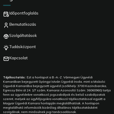
Időpontfoglalás
Bemutatkozás
Szolgáltatások
Tudásközpont
Kapcsolat
Tájékoztatás:
Ezt a honlapot a B.-A.-Z. Vármegyei Ügyvédi
Kamarában bejegyzett Gyöngyi István Ügyvédi Iroda, mint a Miskolci
Ügyvédi Kamarába bejegyzett ügyvéd (székhely: 3700 Kazincbarcika,
Egressy Béni út 24. 1/7 szám, Kamarai Azonosító Szám: 36060960) tartja
fenn az ügyvédekre vonatkozó jogszabályok és belső szabályzatok
szerint, melyek az ügyféljogokra vonatkozó tájékoztatással együtt a
Magyar Ügyvédi Kamara honlapján megtalálhatóak. A honlapon
megtalálható információk kizárólag általános tájékoztatásként
szolgálnak, nem minősülnek jogi tanácsadásnak.