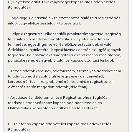
C.) ügyfélszolgálati tevékenységgel kapcsolatos adatkezelés
(támogatás)
- Jogalapja: Felhasználó kifejezett hozzájárulása a regisztrációs
űrlap, vagy előfizetési űrlap kitöltése által.
- Célja: a regisztrált Felhasználók proaktív támogatása: segítség
felajánlása a rendszer beállításához, ügyfél-elégedettség
felmérése, egyedi igényekről és előfizetési szándékról való
érdeklődés, ajánlattétel; bejövő hívások esetén az ügyféligények
fogadása, Felhasználók támogatása a rendszer használatában,
panaszkezelés és egyéb általános kapcsolattartási funkciók
- Kezelt adatok köre: név, telefonszám, személyes adatokat nem
tartalmazó ügyfélszolgálati feljegyzések az igényekről,
kérdésekről, technikai problémákról, valamint a regisztráció ill.
előfizetés során megadott adatok (lásd fenn).
- Adatkezelés időtartama: lásd Regisztrációhoz, foglalási
rendszer létrehozásához kapcsolódó adatkezelés és
Előfizetéshez kapcsolódó adatkezelés fejezeteket.
D.) Telefonos kapcsolatfelvétellel kapcsolatos adatkezelés
(támogatás)