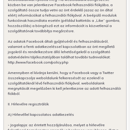
közben be van jelentkezve Facebook felhasználói fiókjába, a
szolgáltató össze tudja vetni az önt érdeklő (azaz az ön által
elért) információkat a felhasználói fiókjával. A beépülő modulok
funkcióinak használata esetén (például kattintás a „Like” gombra,
hozzászólás) a böngésző ezt az információt is közvetlenül a
szolgáltatónak továbbítja megőrzésre.
Az adatok Facebook általi gyűjtéséről és felhasználásáról,
valamint a fenti adatkezeléssel kapcsolatban az önt megillető
jogokról és rendelkezésre álló lehetőségekről a szolgáltató
adatvédelmi tájékoztatójában találhat további tudnivalókat:
http://www.facebook.com/policy.php
Amennyiben el kívánja kerülni, hogy a Facebook vagy a Twitter
összekapcsolja weboldalunk felkeresését az ezeknél a
szolgáltatóknál lévő felhasználói fiókjával, weboldalaink
megnyitását megelőzően ki kell jelentkeznie az adott felhasználói
fiókból.
II. Hírlevélre regisztrálók
A) Hírlevéllel kapcsolatos adatkezelés
- Jogalapja: az érintett hozzájárulása, melyet a hírlevélre