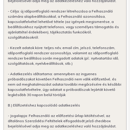
bejelölésével adja meg az adatkezeléshez való hozzájárulást.
- Célja: új időpontfoglaló rendszer létrehozása a Felhasználó
számára alapbeállításokkal, a Felhasználó azonosítása,
kapcsolatfelvétel lehetővé tétele (az igények megismerése, a
beállításokhoz nyújtott telefonos, vagy személyes támogatás és
ajánlattétel érdekében), tájékoztatás funkciókról,
szolgáltatásokról.
- Kezelt adatok köre: teljes név, email cím, jelszó, telefonszám,
időpontfoglaló rendszer azonosítója, valamint az időpontfoglaló
rendszer beállítása során megadott adatok (pl.: nyitvatartási idő,
szolgáltatások, nyelvbeállítások, stb.)
- Adatkezelés időtartama: amennyiben az ingyenes
próbaidőszakot követően Felhasználó nem válik előfizetővé, és
nem ad meghatalmazást adatai további megőrzésére és későbbi
kapcsolatfelvételre, úgy adatait a próbaidőszak lejártát követő
legkésőbb 30 napon belül töröljük
B.) Előfizetéshez kapcsolódó adatkezelés
- Jogalapja: Felhasználó az előfizetési űrlap kitöltésével, az
általános Szerződési Feltételek elfogadását jelző checkbox
bejelölésével adja meg az adatkezeléshez való hozzájárulást.