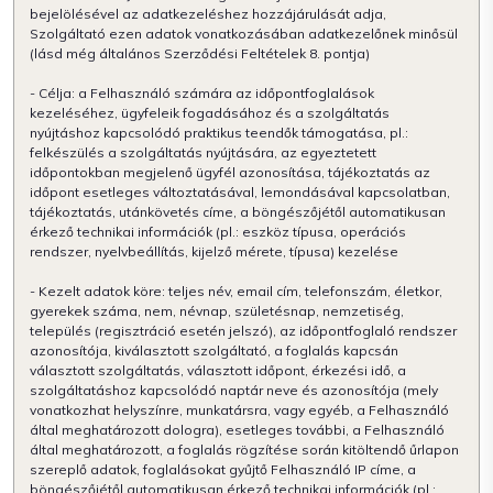
bejelölésével az adatkezeléshez hozzájárulását adja,
Szolgáltató ezen adatok vonatkozásában adatkezelőnek minősül
(lásd még általános Szerződési Feltételek 8. pontja)
- Célja: a Felhasználó számára az időpontfoglalások
kezeléséhez, ügyfeleik fogadásához és a szolgáltatás
nyújtáshoz kapcsolódó praktikus teendők támogatása, pl.:
felkészülés a szolgáltatás nyújtására, az egyeztetett
időpontokban megjelenő ügyfél azonosítása, tájékoztatás az
időpont esetleges változtatásával, lemondásával kapcsolatban,
tájékoztatás, utánkövetés címe, a böngészőjétől automatikusan
érkező technikai információk (pl.: eszköz típusa, operációs
rendszer, nyelvbeállítás, kijelző mérete, típusa) kezelése
- Kezelt adatok köre: teljes név, email cím, telefonszám, életkor,
gyerekek száma, nem, névnap, születésnap, nemzetiség,
település (regisztráció esetén jelszó), az időpontfoglaló rendszer
azonosítója, kiválasztott szolgáltató, a foglalás kapcsán
választott szolgáltatás, választott időpont, érkezési idő, a
szolgáltatáshoz kapcsolódó naptár neve és azonosítója (mely
vonatkozhat helyszínre, munkatársra, vagy egyéb, a Felhasználó
által meghatározott dologra), esetleges további, a Felhasználó
által meghatározott, a foglalás rögzítése során kitöltendő űrlapon
szereplő adatok, foglalásokat gyűjtő Felhasználó IP címe, a
böngészőjétől automatikusan érkező technikai információk (pl.: