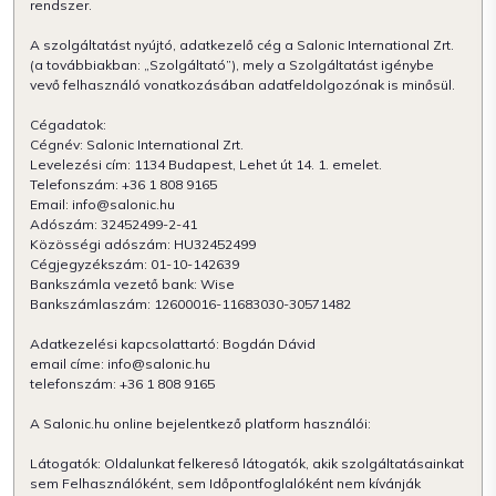
rendszer.
A szolgáltatást nyújtó, adatkezelő cég a Salonic International Zrt.
(a továbbiakban: „Szolgáltató”), mely a Szolgáltatást igénybe
vevő felhasználó vonatkozásában adatfeldolgozónak is minősül.
Cégadatok:
Cégnév: Salonic International Zrt.
Levelezési cím: 1134 Budapest, Lehet út 14. 1. emelet.
Telefonszám: +36 1 808 9165
Email: info@salonic.hu
Adószám: 32452499-2-41
Közösségi adószám: HU32452499
Cégjegyzékszám: 01-10-142639
Bankszámla vezető bank: Wise
Bankszámlaszám: 12600016-11683030-30571482
Adatkezelési kapcsolattartó: Bogdán Dávid
email címe: info@salonic.hu
telefonszám: +36 1 808 9165
A Salonic.hu online bejelentkező platform használói:
Látogatók: Oldalunkat felkereső látogatók, akik szolgáltatásainkat
sem Felhasználóként, sem Időpontfoglalóként nem kívánják