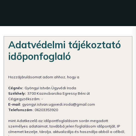
Adatvédelmi tájékoztató
időponfoglaló
Hozzájárulásomat adom ahhoz, hogy a
Cégnév:
Gyöngyi István Ügyvédi Iroda
Székhely:
3700 Kazincbarcika Egressy Béni út
Cégjegyzékszám: -
E-mail:
gyongyi.istvan.ugyvedi.iroda@gmail.com
Telefonszám
: 06203353920
mint Adatkezelő az időpontfoglalásom során megadott
személyes adataimat, továbbá jelen foglalásom időpontját, IP
címemet kezelje, tárolja, aktualizálja és használja abból a célból,