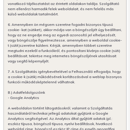
vonatkozó tájékoztatást az érintett oldalakon találja. Szolgáltató
nem ellenőrzi harmadik felek weboldalait, és nem felelős más
külső weboldalak tartalmáért.
6. Amennyiben ön mégsem szeretne fogadni bizonyos típusú
cookie- kat (sütiket), akkor módja van a böngészőjét úgy beállítani,
hogy az ne engedje meg az egyedi azonosító jel elhelyezését,
vagy böngészője figyelmeztesse, amennyiben a weboldal cookie-
t (sütit)szeretne küldeni. Kérjük, amennyiben többet szeretne
megtudni ezekről a funkciókról, és pontosítani kívánja cookie (süti)
beállításait, tekintse meg internetes böngészőjének utasításait
vagy segítő képernyőjét.
7. A Szolgáltatás igénybevételével a Felhasználó elfogadja, hogy
a cookie-k (sütik) működésének korlátozásával a weblap bizonyos
funkciói működésképtelenné válhatnak.
B.) Adatfeldolgozóink
- Google Analytics
A weboldalon történt látogatásokról, valamint a Szolgáltatás
használatáról technikai jellegű adatokat gyűjtünk a Google
Analyitics segítségével. Az Analytics által gyűjtött adatok (pl.:
eszköz típusa, böngésző típusa, nyelvi beállítások, hivatkozó
weboldal címe, böngésző eszköz IP címe és egyéb geográfiai