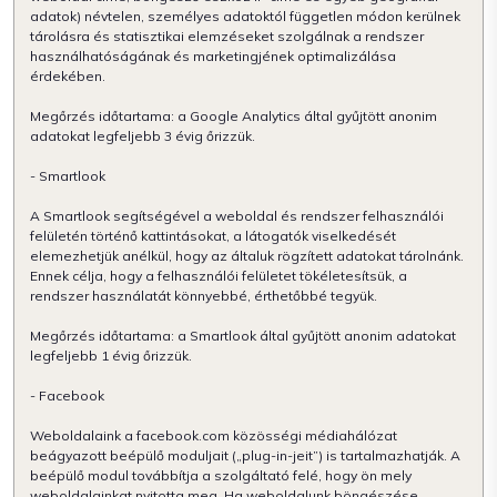
adatok) névtelen, személyes adatoktól független módon kerülnek
tárolásra és statisztikai elemzéseket szolgálnak a rendszer
használhatóságának és marketingjének optimalizálása
érdekében.
Megőrzés időtartama: a Google Analytics által gyűjtött anonim
adatokat legfeljebb 3 évig őrizzük.
- Smartlook
A Smartlook segítségével a weboldal és rendszer felhasználói
felületén történő kattintásokat, a látogatók viselkedését
elemezhetjük anélkül, hogy az általuk rögzített adatokat tárolnánk.
Ennek célja, hogy a felhasználói felületet tökéletesítsük, a
rendszer használatát könnyebbé, érthetőbbé tegyük.
Megőrzés időtartama: a Smartlook által gyűjtött anonim adatokat
legfeljebb 1 évig őrizzük.
- Facebook
Weboldalaink a facebook.com közösségi médiahálózat
beágyazott beépülő moduljait („plug-in-jeit”) is tartalmazhatják. A
beépülő modul továbbítja a szolgáltató felé, hogy ön mely
weboldalainkat nyitotta meg. Ha weboldalunk böngészése