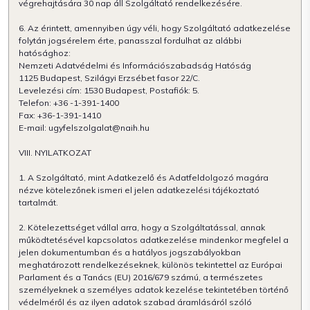
végrehajtására 30 nap áll Szolgáltató rendelkezésére.
6. Az érintett, amennyiben úgy véli, hogy Szolgáltató adatkezelése
folytán jogsérelem érte, panasszal fordulhat az alábbi
hatósághoz:
Nemzeti Adatvédelmi és Információszabadság Hatóság
1125 Budapest, Szilágyi Erzsébet fasor 22/C.
Levelezési cím: 1530 Budapest, Postafiók: 5.
Telefon: +36 -1-391-1400
Fax: +36-1-391-1410
E-mail: ugyfelszolgalat@naih.hu
VIII. NYILATKOZAT
1. A Szolgáltató, mint Adatkezelő és Adatfeldolgozó magára
nézve kötelezőnek ismeri el jelen adatkezelési tájékoztató
tartalmát.
2. Kötelezettséget vállal arra, hogy a Szolgáltatással, annak
működtetésével kapcsolatos adatkezelése mindenkor megfelel a
jelen dokumentumban és a hatályos jogszabályokban
meghatározott rendelkezéseknek, különös tekintettel az Európai
Parlament és a Tanács (EU) 2016/679 számú, a természetes
személyeknek a személyes adatok kezelése tekintetében történő
védelméről és az ilyen adatok szabad áramlásáról szóló