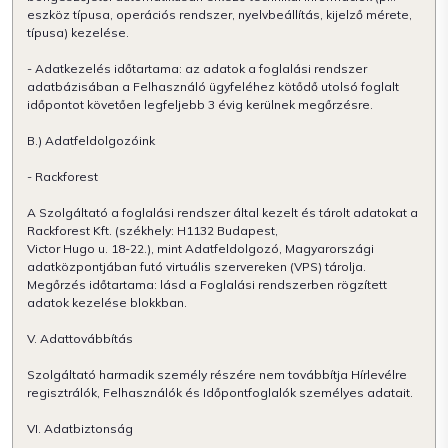
eszköz típusa, operációs rendszer, nyelvbeállítás, kijelző mérete,
típusa) kezelése.
- Adatkezelés időtartama: az adatok a foglalási rendszer
adatbázisában a Felhasználó ügyfeléhez kötődő utolsó foglalt
időpontot követően legfeljebb 3 évig kerülnek megőrzésre.
B.) Adatfeldolgozóink
- Rackforest
A Szolgáltató a foglalási rendszer által kezelt és tárolt adatokat a
Rackforest Kft. (székhely: H1132 Budapest,
Victor Hugo u. 18-22.), mint Adatfeldolgozó, Magyarországi
adatközpontjában futó virtuális szervereken (VPS) tárolja.
Megőrzés időtartama: lásd a Foglalási rendszerben rögzített
adatok kezelése blokkban.
V. Adattovábbítás
Szolgáltató harmadik személy részére nem továbbítja Hírlevélre
regisztrálók, Felhasználók és Időpontfoglalók személyes adatait.
VI. Adatbiztonság