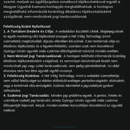
szerint, melyek az ügyféljogokra vonatkozó tájékoztatással együtt a
Magyar Ügyvédi Kamara honlapján megtalálhatóak. A honlapon
megtalálható információk kizárólag általános tájékoztatásként
szolgálnak, nem minősülnek jogi tanácsadásnak.
Felelősség kizáró Nyilatkozat
1. A Tartalom Eredete és Célja:
A weboldalon közzétett cikkek, blogbejegyzések
és egyéb marketing célú tájékoztató anyagok a Net Világ Technology (mint
üzemeltető) megbízásából, díjazás ellenében készülnek. Ezen tartalmak célja az
általános tájékoztatás és a figyelemfelkeltés, azonban azok nem közvetlenül
Gyöngyi István ügyvédi iroda szakmai állásfoglalását tükrözik minden esetben.
2. Nem Minősül Jogi Tanácsadásnak:
A honlapon található információk kizárólag
általános tájékoztatásként szolgálnak, és semmilyen körülmények között nem
minősülnek jogi vagy üzleti tanácsadásnak, sem pedig ajánlattételnek. Az oldal
olvasása nem hoz létre ügyvéd-ügyfél viszonyt.
3. Felelősség Kizárása:
A Net Világ Technology, mint a weboldal üzemeltetője,
nem vállal felelősséget az oldalon előforduló esetleges pontatlanságokért, elírásokért,
vagy a tartalmak időszerűségéért, különös tekintettel a jogszabályok gyakori
változására.
4. Szakmai Jogi Tanácsadás:
Minden jogi probléma egyedi. A pontos, hiteles és
személyre szabott jogi tanácsért, amely Gyöngyi István ügyvédi iroda szakmai
álláspontját képviseli, kérjük, minden esetben konzultáljon közvetlenül az ügyvédi
irodával.