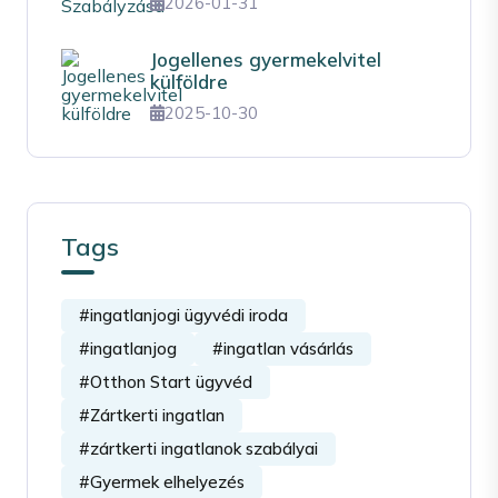
2026-01-31
Jogellenes gyermekelvitel
külföldre
2025-10-30
Tags
#ingatlanjogi ügyvédi iroda
#ingatlanjog
#ingatlan vásárlás
#Otthon Start ügyvéd
#Zártkerti ingatlan
#zártkerti ingatlanok szabályai
#Gyermek elhelyezés