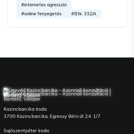
#internetes agresszió
#online fenyegetés
#Btk. 332/A
Kazincbarcika Iroda:
3700 Kazincbarcika, Egressy Béni út 24. 1/7
Sajószentpéter Iroda: