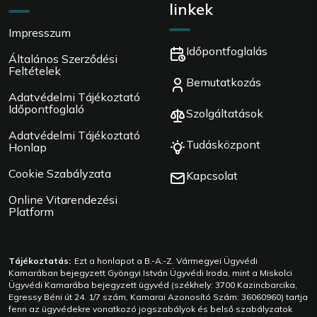
linkek
Impresszum
Időpontfoglalás
Általános Szerződési
Feltételek
Bemutatkozás
Adatvédelmi Tájékoztató
Időpontfoglaló
Szolgáltatások
Adatvédelmi Tájékoztató
Tudásközpont
Honlap
Cookie Szabályzata
Kapcsolat
Online Vitarendezési
Platform
Tájékoztatás:
Ezt a honlapot a B.-A.-Z. Vármegyei Ügyvédi
Kamarában bejegyzett Gyöngyi István Ügyvédi Iroda, mint a Miskolci
Ügyvédi Kamarába bejegyzett ügyvéd (székhely: 3700 Kazincbarcika,
Egressy Béni út 24. 1/7 szám, Kamarai Azonosító Szám: 36060960) tartja
fenn az ügyvédekre vonatkozó jogszabályok és belső szabályzatok