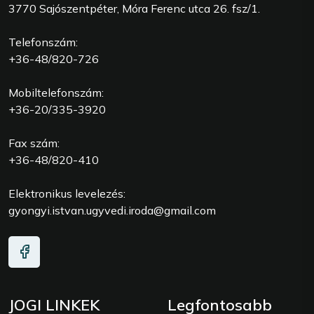
3770 Sajószentpéter, Móra Ferenc utca 26. fsz/1.
Telefonszám:
+36-48/820-726
Mobiltelefonszám:
+36-20/335-3920
Fax szám:
+36-48/820-410
Elektronikus levelezés:
gyongyi.istvan.ugyvedi.iroda@gmail.com
JOGI LINKEK
Legfontosabb