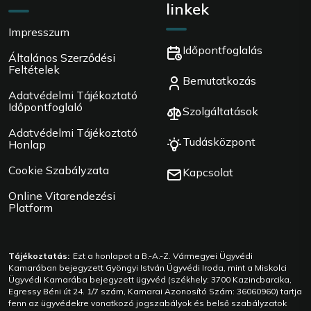
linkek
Impresszum
Időpontfoglalás
Általános Szerződési
Feltételek
Bemutatkozás
Adatvédelmi Tájékoztató
Időpontfoglaló
Szolgáltatások
Adatvédelmi Tájékoztató
Tudásközpont
Honlap
Cookie Szabályzata
Kapcsolat
Online Vitarendezési
Platform
Tájékoztatás:
Ezt a honlapot a B.-A.-Z. Vármegyei Ügyvédi
Kamarában bejegyzett Gyöngyi István Ügyvédi Iroda, mint a Miskolci
Ügyvédi Kamarába bejegyzett ügyvéd (székhely: 3700 Kazincbarcika,
Egressy Béni út 24. 1/7 szám, Kamarai Azonosító Szám: 36060960) tartja
fenn az ügyvédekre vonatkozó jogszabályok és belső szabályzatok