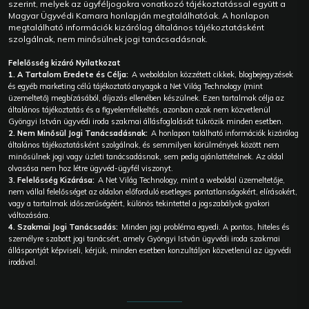
szerint, melyek az ügyféljogokra vonatkozó tájékoztatással együtt a
Magyar Ügyvédi Kamara honlapján megtalálhatóak. A honlapon
megtalálható információk kizárólag általános tájékoztatásként
szolgálnak, nem minősülnek jogi tanácsadásnak.
Felelősség kizáró Nyilatkozat
1. A Tartalom Eredete és Célja:
A weboldalon közzétett cikkek, blogbejegyzések
és egyéb marketing célú tájékoztató anyagok a Net Világ Technology (mint
üzemeltető) megbízásából, díjazás ellenében készülnek. Ezen tartalmak célja az
általános tájékoztatás és a figyelemfelkeltés, azonban azok nem közvetlenül
Gyöngyi István ügyvédi iroda szakmai állásfoglalását tükrözik minden esetben.
2. Nem Minősül Jogi Tanácsadásnak:
A honlapon található információk kizárólag
általános tájékoztatásként szolgálnak, és semmilyen körülmények között nem
minősülnek jogi vagy üzleti tanácsadásnak, sem pedig ajánlattételnek. Az oldal
olvasása nem hoz létre ügyvéd-ügyfél viszonyt.
3. Felelősség Kizárása:
A Net Világ Technology, mint a weboldal üzemeltetője,
nem vállal felelősséget az oldalon előforduló esetleges pontatlanságokért, elírásokért,
vagy a tartalmak időszerűségéért, különös tekintettel a jogszabályok gyakori
változására.
4. Szakmai Jogi Tanácsadás:
Minden jogi probléma egyedi. A pontos, hiteles és
személyre szabott jogi tanácsért, amely Gyöngyi István ügyvédi iroda szakmai
álláspontját képviseli, kérjük, minden esetben konzultáljon közvetlenül az ügyvédi
irodával.