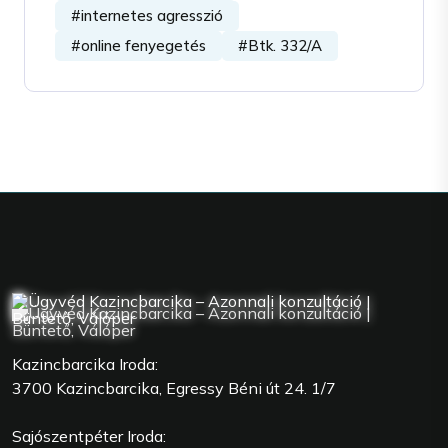
#internetes agresszió
#online fenyegetés
#Btk. 332/A
Kazincbarcika Iroda:
3700 Kazincbarcika, Egressy Béni út 24. 1/7
Sajószentpéter Iroda: