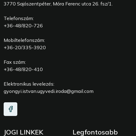
3770 Sajószentpéter, Móra Ferenc utca 26. fsz/1.
Telefonszám:
+36-48/820-726
Mobiltelefonszám:
+36-20/335-3920
Fax szám:
+36-48/820-410
Elektronikus levelezés:
gyongyi.istvan.ugyvedi.iroda@gmail.com
JOGI LINKEK
Legfontosabb