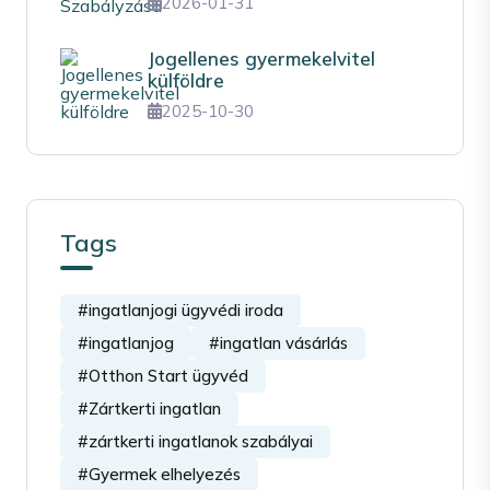
2026-01-31
Jogellenes gyermekelvitel
külföldre
2025-10-30
Tags
#ingatlanjogi ügyvédi iroda
#ingatlanjog
#ingatlan vásárlás
#Otthon Start ügyvéd
#Zártkerti ingatlan
#zártkerti ingatlanok szabályai
#Gyermek elhelyezés