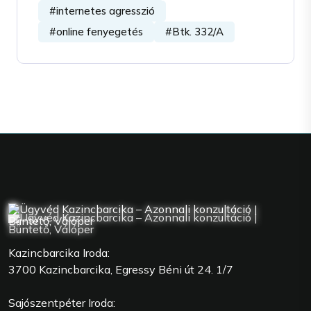
#internetes agresszió
#online fenyegetés
#Btk. 332/A
Kazincbarcika Iroda:
3700 Kazincbarcika, Egressy Béni út 24. 1/7
Sajószentpéter Iroda: