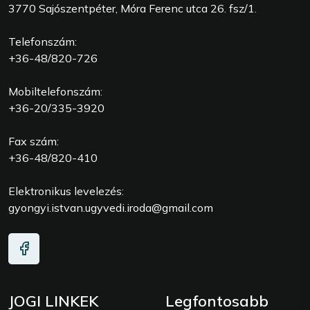
3770 Sajószentpéter, Móra Ferenc utca 26. fsz/1.
Telefonszám:
+36-48/820-726
Mobiltelefonszám:
+36-20/335-3920
Fax szám:
+36-48/820-410
Elektronikus levelezés:
gyongyi.istvan.ugyvedi.iroda@gmail.com
JOGI LINKEK
Legfontosabb