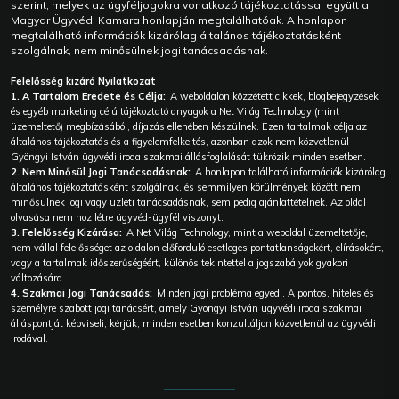
szerint, melyek az ügyféljogokra vonatkozó tájékoztatással együtt a
Magyar Ügyvédi Kamara honlapján megtalálhatóak. A honlapon
megtalálható információk kizárólag általános tájékoztatásként
szolgálnak, nem minősülnek jogi tanácsadásnak.
Felelősség kizáró Nyilatkozat
1. A Tartalom Eredete és Célja:
A weboldalon közzétett cikkek, blogbejegyzések
és egyéb marketing célú tájékoztató anyagok a Net Világ Technology (mint
üzemeltető) megbízásából, díjazás ellenében készülnek. Ezen tartalmak célja az
általános tájékoztatás és a figyelemfelkeltés, azonban azok nem közvetlenül
Gyöngyi István ügyvédi iroda szakmai állásfoglalását tükrözik minden esetben.
2. Nem Minősül Jogi Tanácsadásnak:
A honlapon található információk kizárólag
általános tájékoztatásként szolgálnak, és semmilyen körülmények között nem
minősülnek jogi vagy üzleti tanácsadásnak, sem pedig ajánlattételnek. Az oldal
olvasása nem hoz létre ügyvéd-ügyfél viszonyt.
3. Felelősség Kizárása:
A Net Világ Technology, mint a weboldal üzemeltetője,
nem vállal felelősséget az oldalon előforduló esetleges pontatlanságokért, elírásokért,
vagy a tartalmak időszerűségéért, különös tekintettel a jogszabályok gyakori
változására.
4. Szakmai Jogi Tanácsadás:
Minden jogi probléma egyedi. A pontos, hiteles és
személyre szabott jogi tanácsért, amely Gyöngyi István ügyvédi iroda szakmai
álláspontját képviseli, kérjük, minden esetben konzultáljon közvetlenül az ügyvédi
irodával.