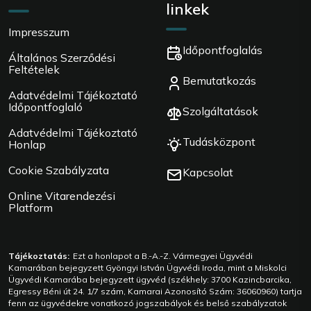
linkek
Impresszum
Időpontfoglalás
Általános Szerződési
Feltételek
Bemutatkozás
Adatvédelmi Tájékoztató
Időpontfoglaló
Szolgáltatások
Adatvédelmi Tájékoztató
Tudásközpont
Honlap
Cookie Szabályzata
Kapcsolat
Online Vitarendezési
Platform
Tájékoztatás:
Ezt a honlapot a B.-A.-Z. Vármegyei Ügyvédi
Kamarában bejegyzett Gyöngyi István Ügyvédi Iroda, mint a Miskolci
Ügyvédi Kamarába bejegyzett ügyvéd (székhely: 3700 Kazincbarcika,
Egressy Béni út 24. 1/7 szám, Kamarai Azonosító Szám: 36060960) tartja
fenn az ügyvédekre vonatkozó jogszabályok és belső szabályzatok