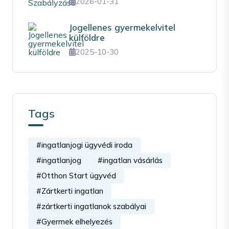
2026-01-31
Jogellenes gyermekelvitel
külföldre
2025-10-30
Tags
#ingatlanjogi ügyvédi iroda
#ingatlanjog
#ingatlan vásárlás
#Otthon Start ügyvéd
#Zártkerti ingatlan
#zártkerti ingatlanok szabályai
#Gyermek elhelyezés