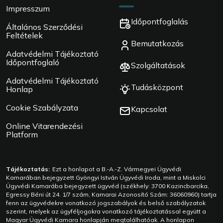
Impresszum
Időpontfoglalás
Általános Szerződési
Feltételek
Bemutatkozás
Adatvédelmi Tájékoztató
Időpontfoglaló
Szolgáltatások
Adatvédelmi Tájékoztató
Tudásközpont
Honlap
Cookie Szabályzata
Kapcsolat
Online Vitarendezési
Platform
Tájékoztatás:
Ezt a honlapot a B.-A.-Z. Vármegyei Ügyvédi
Kamarában bejegyzett Gyöngyi István Ügyvédi Iroda, mint a Miskolci
Ügyvédi Kamarába bejegyzett ügyvéd (székhely: 3700 Kazincbarcika,
Egressy Béni út 24. 1/7 szám, Kamarai Azonosító Szám: 36060960) tartja
fenn az ügyvédekre vonatkozó jogszabályok és belső szabályzatok
szerint, melyek az ügyféljogokra vonatkozó tájékoztatással együtt a
Magyar Ügyvédi Kamara honlapján megtalálhatóak. A honlapon