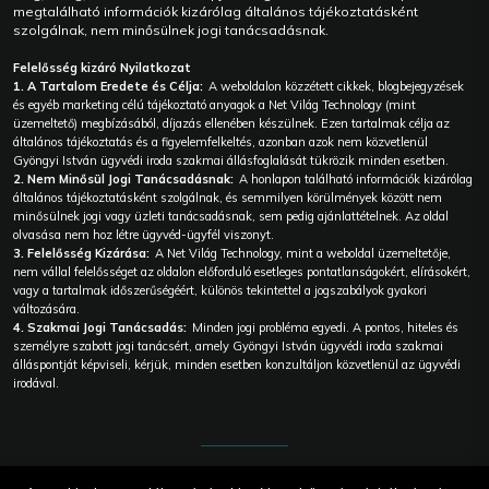
megtalálható információk kizárólag általános tájékoztatásként
szolgálnak, nem minősülnek jogi tanácsadásnak.
Felelősség kizáró Nyilatkozat
1. A Tartalom Eredete és Célja:
A weboldalon közzétett cikkek, blogbejegyzések
és egyéb marketing célú tájékoztató anyagok a Net Világ Technology (mint
üzemeltető) megbízásából, díjazás ellenében készülnek. Ezen tartalmak célja az
általános tájékoztatás és a figyelemfelkeltés, azonban azok nem közvetlenül
Gyöngyi István ügyvédi iroda szakmai állásfoglalását tükrözik minden esetben.
2. Nem Minősül Jogi Tanácsadásnak:
A honlapon található információk kizárólag
általános tájékoztatásként szolgálnak, és semmilyen körülmények között nem
minősülnek jogi vagy üzleti tanácsadásnak, sem pedig ajánlattételnek. Az oldal
olvasása nem hoz létre ügyvéd-ügyfél viszonyt.
3. Felelősség Kizárása:
A Net Világ Technology, mint a weboldal üzemeltetője,
nem vállal felelősséget az oldalon előforduló esetleges pontatlanságokért, elírásokért,
vagy a tartalmak időszerűségéért, különös tekintettel a jogszabályok gyakori
változására.
4. Szakmai Jogi Tanácsadás:
Minden jogi probléma egyedi. A pontos, hiteles és
személyre szabott jogi tanácsért, amely Gyöngyi István ügyvédi iroda szakmai
álláspontját képviseli, kérjük, minden esetben konzultáljon közvetlenül az ügyvédi
irodával.
© 2026