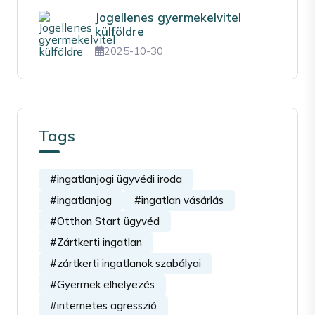
Jogellenes gyermekelvitel
külföldre
2025-10-30
Tags
#ingatlanjogi ügyvédi iroda
#ingatlanjog
#ingatlan vásárlás
#Otthon Start ügyvéd
#Zártkerti ingatlan
#zártkerti ingatlanok szabályai
#Gyermek elhelyezés
#internetes agresszió