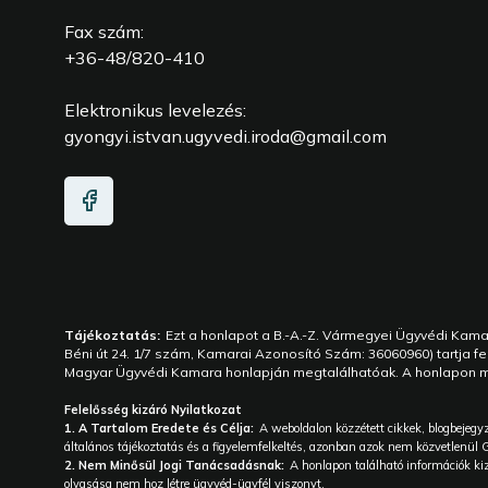
Fax szám:
+36-48/820-410
Elektronikus levelezés:
gyongyi.istvan.ugyvedi.iroda@gmail.com
Tájékoztatás:
Ezt a honlapot a B.-A.-Z. Vármegyei Ügyvédi Kama
Béni út 24. 1/7 szám, Kamarai Azonosító Szám: 36060960) tartja 
Magyar Ügyvédi Kamara honlapján megtalálhatóak. A honlapon meg
Felelősség kizáró Nyilatkozat
1. A Tartalom Eredete és Célja:
A weboldalon közzétett cikkek, blogbejegy
általános tájékoztatás és a figyelemfelkeltés, azonban azok nem közvetlenül 
2. Nem Minősül Jogi Tanácsadásnak:
A honlapon található információk ki
olvasása nem hoz létre ügyvéd-ügyfél viszonyt.