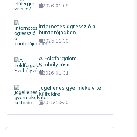
2026-01-08
Internetes agresszió a
büntetőjogban
2025-11-30
A Földforgalom
Szabályzása
2026-01-31
Jogellenes gyermekelvitel
külföldre
2025-10-30