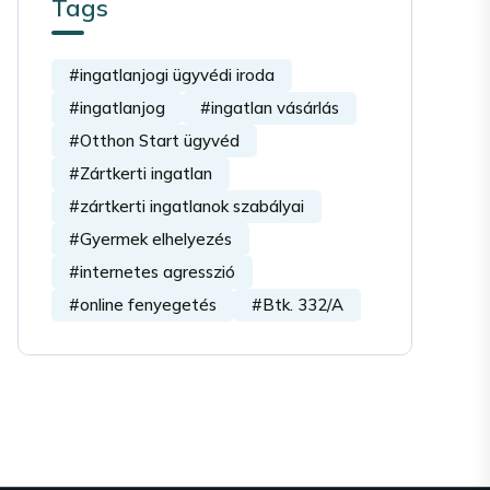
Tags
#ingatlanjogi ügyvédi iroda
#ingatlanjog
#ingatlan vásárlás
#Otthon Start ügyvéd
#Zártkerti ingatlan
#zártkerti ingatlanok szabályai
#Gyermek elhelyezés
#internetes agresszió
#online fenyegetés
#Btk. 332/A