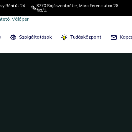
sy Béni út 24.
3770 Sajószentpéter, Móra Ferenc utca 26.
fsz/1.
s
Szolgáltatások
Tudásközpont
Kapcs