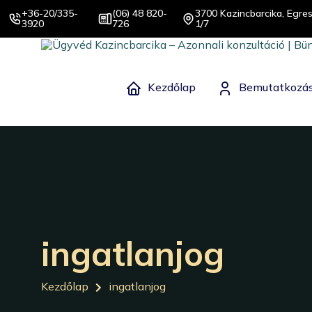
+36-20/335-
(06) 48 820-
3700 Kazincbarcika, Egres
3920
726
1/7
Kezdőlap
Bemutatkozá
ingatlanjog
Kezdőlap
ingatlanjog