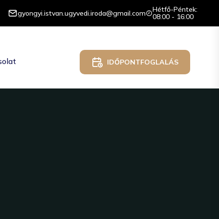
Hétfő-Péntek:
gyongyi.istvan.ugyvedi.iroda@gmail.com
08:00 - 16:00
olat
IDŐPONTFOGLALÁS