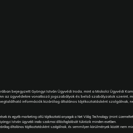
rában bejegyzett Gyöngyi István Ügyvédi Iroda, mint a Miskolci Ügyvédi Ka
fenn az ügyvédekre vonatkozó jogszabályok és belső szabályzatok szerint, m
található információk kizárólag általános tájékoztatásként szolgálnak, 
zések és egyéb marketing célú tájékoztató anyagok a Net Világ Technology (mint üzemeltet
Gyöngyi István ügyvédi iroda szakmai állásfoglalását tükrözik minden esetben.
zárólag általános tájékoztatásként szolgálnak, és semmilyen körülmények között nem minő