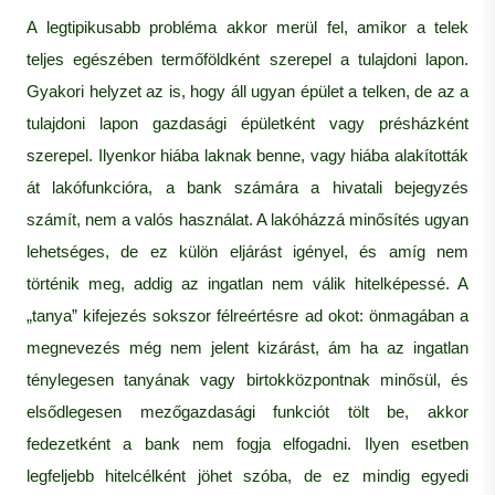
A legtipikusabb probléma akkor merül fel, amikor a telek
teljes egészében termőföldként szerepel a tulajdoni lapon.
Gyakori helyzet az is, hogy áll ugyan épület a telken, de az a
tulajdoni lapon gazdasági épületként vagy présházként
szerepel. Ilyenkor hiába laknak benne, vagy hiába alakították
át lakófunkcióra, a bank számára a hivatali bejegyzés
számít, nem a valós használat. A lakóházzá minősítés ugyan
lehetséges, de ez külön eljárást igényel, és amíg nem
történik meg, addig az ingatlan nem válik hitelképessé. A
„tanya” kifejezés sokszor félreértésre ad okot: önmagában a
megnevezés még nem jelent kizárást, ám ha az ingatlan
ténylegesen tanyának vagy birtokközpontnak minősül, és
elsődlegesen mezőgazdasági funkciót tölt be, akkor
fedezetként a bank nem fogja elfogadni. Ilyen esetben
legfeljebb hitelcélként jöhet szóba, de ez mindig egyedi