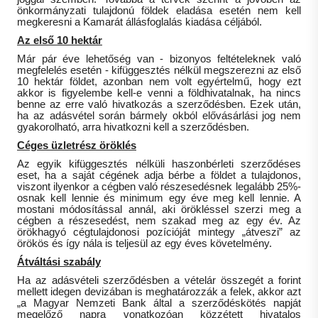
önkormányzati tulajdonú földek eladása esetén nem kell
megkeresni a Kamarát állásfoglalás kiadása céljából.
Az első 10 hektár
Már pár éve lehetőség van - bizonyos feltételeknek való
megfelelés esetén - kifüggesztés nélkül megszerezni az első
10 hektár földet, azonban nem volt egyértelmű, hogy ezt
akkor is figyelembe kell-e venni a földhivatalnak, ha nincs
benne az erre való hivatkozás a szerződésben. Ezek után,
ha az adásvétel során bármely okból elővásárlási jog nem
gyakorolható, arra hivatkozni kell a szerződésben.
Céges üzletrész öröklés
Az egyik kifüggesztés nélküli haszonbérleti szerződéses
eset, ha a saját cégének adja bérbe a földet a tulajdonos,
viszont ilyenkor a cégben való részesedésnek legalább 25%-
osnak kell lennie és minimum egy éve meg kell lennie. A
mostani módosítással annál, aki örökléssel szerzi meg a
cégben a részesedést, nem szakad meg az egy év. Az
örökhagyó cégtulajdonosi pozícióját mintegy „átveszi” az
örökös és így nála is teljesül az egy éves követelmény.
Átváltási szabály
Ha az adásvételi szerződésben a vételár összegét a forint
mellett idegen devizában is meghatározzák a felek, akkor azt
„a Magyar Nemzeti Bank által a szerződéskötés napját
megelőző napra vonatkozóan közzétett hivatalos