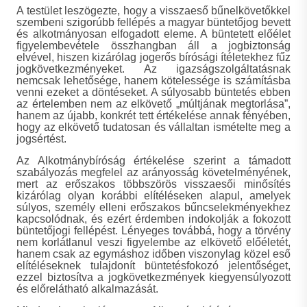
A testület leszögezte, hogy a visszaeső bűnelkövetőkkel
szembeni szigorúbb fellépés a magyar büntetőjog bevett
és alkotmányosan elfogadott eleme. A büntetett előélet
figyelembevétele összhangban áll a jogbiztonság
elvével, hiszen kizárólag jogerős bírósági ítéletekhez fűz
jogkövetkezményeket. Az igazságszolgáltatásnak
nemcsak lehetősége, hanem kötelessége is számításba
venni ezeket a döntéseket. A súlyosabb büntetés ebben
az értelemben nem az elkövető „múltjának megtorlása”,
hanem az újabb, konkrét tett értékelése annak fényében,
hogy az elkövető tudatosan és vállaltan ismételte meg a
jogsértést.
Az Alkotmánybíróság értékelése szerint a támadott
szabályozás megfelel az arányosság követelményének,
mert az erőszakos többszörös visszaesői minősítés
kizárólag olyan korábbi elítéléseken alapul, amelyek
súlyos, személy elleni erőszakos bűncselekményekhez
kapcsolódnak, és ezért érdemben indokolják a fokozott
büntetőjogi fellépést. Lényeges továbbá, hogy a törvény
nem korlátlanul veszi figyelembe az elkövető előéletét,
hanem csak az egymáshoz időben viszonylag közel eső
elítéléseknek tulajdonít büntetésfokozó jelentőséget,
ezzel biztosítva a jogkövetkezmények kiegyensúlyozott
és előrelátható alkalmazását.