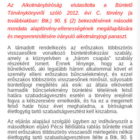
Az Alkotmánybíróság elutasította a Büntető
Törvénykönyvről szóló 2012. évi C. törvény (a
továbbiakban: Btk.) 90. § (2) bekezdésének második
mondata alaptörvény-ellenességének megállapítására
és megsemmisítésére irányuló alkotmányjogi panaszt.
A támadott rendelkezés az erőszakos többszörös
visszaesőkre vonatkozó büntetésfokozási szabály,
amely a köznyelvben a „három csapás” szabály
részeként ismert. Ennek lényege, hogy az a
bűnelkövető, aki legalább három alkalommal követ el
személy elleni erőszakos bűncselekményt, és ezzel
erőszakos többszörös visszaesőnek minősül, súlyosabb
büntetőjogi megítélés alá esik: az általa elkövetett
harmadik bűncselekmény büntetési tételének felső
határa szabadságvesztés esetén a törvény erejénél
fogva a kétszeresére emelkedik, és ha ez a megemelt
felső határ húsz évet meghaladna, a bíróságnak
életfogytig tartó szabadságvesztést kell kiszabnia.
Az eljárás alapjául szolgáló ügyben az indítványozót a
másodfokon eljáró Pécsi Ítélőtábla rablás bűntette miatt
mint erőszakos többszörös visszaesőt mérlegelés nélkül
életfogytig tartó szabadságvesztésre ítélte a Btk. 90. §