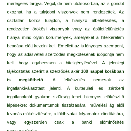
mérlegelés tárgya. Végül, de nem utolsósorban, az is gondot
okozhat, ha a tulajdoni viszonyok nem rendezettek. Az
osztatlan közös tulajdon, a hiányzó albetétesítés, a
rendezetlen örökösi viszonyok vagy az épületfeltüntetés
hiánya mind olyan körülmények, amelyeket a hitelkérelem
beadása előtt kezelni kell. Emellett az is lényeges szempont,
hogy az adásvételi szerződés megkötésének időpontja nem
kell, hogy egybeessen a hiteligénylésével. A jelenlegi
tájékoztatás szerint a szerződés akár
180 nappal korábban
is megköthető
. A felkészülés nemcsak az
ingatlankiválasztást jelenti. A külterületi és zártkerti
ingatlanoknál gyakran szükség lehet bizonyos előkészítő
lépésekre: dokumentumok tisztázására, művelési ág alóli
kivonás előkészítésére, a földhivatali folyamatok elindítására,
vagy egyszerűen csak a banki előminősítés
megszerzésére.