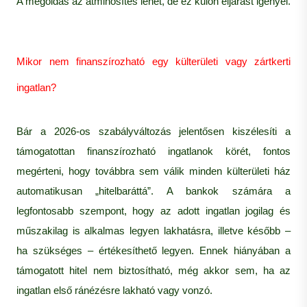
A megoldás az átminősítés lehet, de ez külön eljárást igényel.
Mikor nem finanszírozható egy külterületi vagy zártkerti
ingatlan?
Bár a 2026-os szabályváltozás jelentősen kiszélesíti a
támogatottan finanszírozható ingatlanok körét, fontos
megérteni, hogy továbbra sem válik minden külterületi ház
automatikusan „hitelbaráttá”. A bankok számára a
legfontosabb szempont, hogy az adott ingatlan jogilag és
műszakilag is alkalmas legyen lakhatásra, illetve később –
ha szükséges – értékesíthető legyen. Ennek hiányában a
támogatott hitel nem biztosítható, még akkor sem, ha az
ingatlan első ránézésre lakható vagy vonzó.