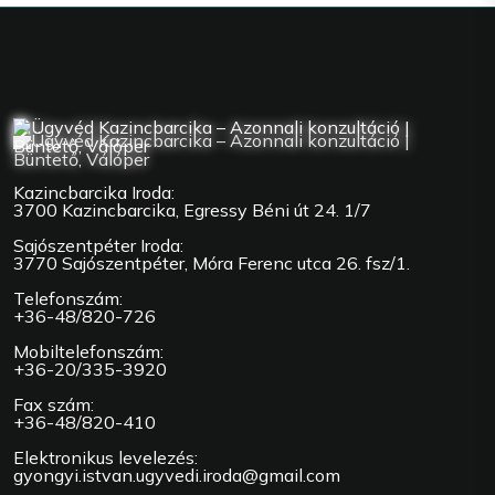
Kazincbarcika Iroda:
3700 Kazincbarcika, Egressy Béni út 24. 1/7
Sajószentpéter Iroda:
3770 Sajószentpéter, Móra Ferenc utca 26. fsz/1.
Telefonszám:
+36-48/820-726
Mobiltelefonszám:
+36-20/335-3920
Fax szám:
+36-48/820-410
Elektronikus levelezés:
gyongyi.istvan.ugyvedi.iroda@gmail.com