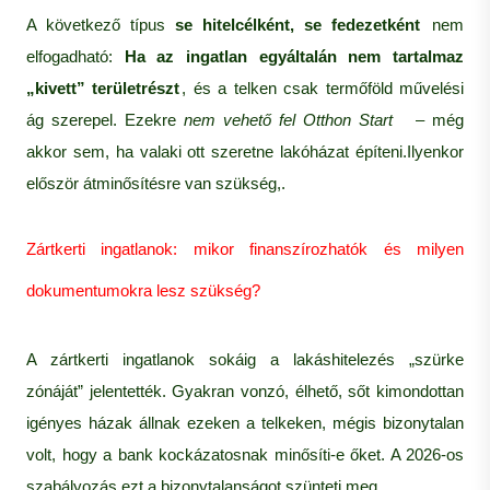
A következő típus
se hitelcélként, se fedezetként
nem
elfogadható:
Ha az ingatlan egyáltalán nem tartalmaz
„kivett” területrészt
, és a telken csak termőföld művelési
ág szerepel. Ezekre
nem vehető fel Otthon Start
– még
akkor sem, ha valaki ott szeretne lakóházat építeni.Ilyenkor
először átminősítésre van szükség,.
Zártkerti ingatlanok: mikor finanszírozhatók és milyen
dokumentumokra lesz szükség?
A zártkerti ingatlanok sokáig a lakáshitelezés „szürke
zónáját” jelentették. Gyakran vonzó, élhető, sőt kimondottan
igényes házak állnak ezeken a telkeken, mégis bizonytalan
volt, hogy a bank kockázatosnak minősíti-e őket. A 2026-os
szabályozás ezt a bizonytalanságot szünteti meg.