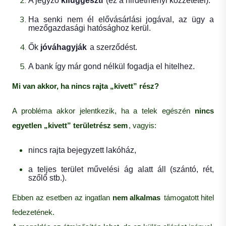
A jegyző
kifüggeszti
(ez a hirdetményi közzététel).
Ha senki nem él elővásárlási jogával, az ügy a
mezőgazdasági hatósághoz kerül.
Ők
jóváhagyják
a szerződést.
A bank így már gond nélkül fogadja el hitelhez.
Mi van akkor, ha nincs rajta „kivett” rész?
A probléma akkor jelentkezik, ha a telek egészén
nincs
egyetlen „kivett” területrész sem
, vagyis:
nincs rajta bejegyzett lakóház,
a teljes terület művelési ág alatt áll (szántó, rét,
szőlő stb.).
Ebben az esetben az ingatlan
nem alkalmas
támogatott hitel
fedezetének.