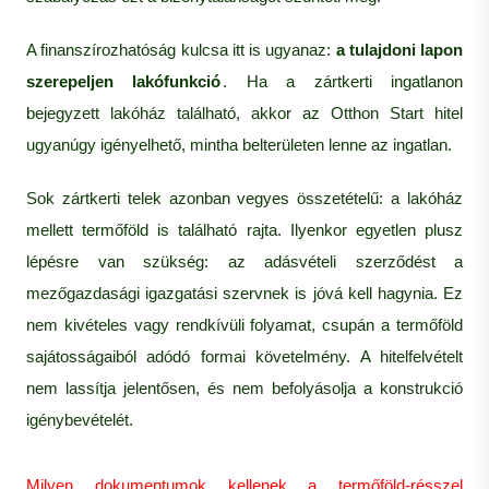
A finanszírozhatóság kulcsa itt is ugyanaz:
a tulajdoni lapon
szerepeljen lakófunkció
. Ha a zártkerti ingatlanon
bejegyzett lakóház található, akkor az Otthon Start hitel
ugyanúgy igényelhető, mintha belterületen lenne az ingatlan.
Sok zártkerti telek azonban vegyes összetételű: a lakóház
mellett termőföld is található rajta. Ilyenkor egyetlen plusz
lépésre van szükség: az adásvételi szerződést a
mezőgazdasági igazgatási szervnek is jóvá kell hagynia. Ez
nem kivételes vagy rendkívüli folyamat, csupán a termőföld
sajátosságaiból adódó formai követelmény. A hitelfelvételt
nem lassítja jelentősen, és nem befolyásolja a konstrukció
igénybevételét.
Milyen dokumentumok kellenek a termőföld-résszel