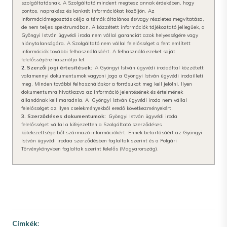
szolgáltatásnak. A Szolgáltató mindent megtesz annak érdekében, hogy
pontos, naprakész és konkrét információkat közöljön. Az
információmegosztás célja a témák általános és/vagy részletes megvitatása,
de nem teljes spektrumában. A közzétett információk tájékoztató jellegűek, a
Gyöngyi István ügyvédi iroda
nem vállal garanciát azok helyességére vagy
hiánytalanságára. A Szolgáltató nem vállal felelősséget a fent említett
információk további felhasználásáért. A felhasználó ezeket saját
felelősségére használja fel.
2.
Szerzői jogi értesítések:
A Gyöngyi István ügyvédi iroda
által közzétett
valamennyi dokumentumok vagyoni joga a Gyöngyi István ügyvédi iroda
illeti
meg. Minden további felhasználáskor a forrásukat meg kell jelölni. Ilyen
dokumentumra hivatkozva az információ jelentésének és értelmének
állandónak kell maradnia. A Gyöngyi István ügyvédi iroda nem vállal
felelősséget az ilyen cselekményekből eredő következményekért.
3. Szerződéses dokumentumok:
Gyöngyi István ügyvédi iroda
felelősséget vállal a kifejezetten a Szolgáltató szerződéses
kötelezettségeiből származó információkért. Ennek betartásáért az Gyöngyi
István ügyvédi iroda
a szerződésben foglaltak szerint és a Polgári
Törvénykönyvben foglaltak szerint felelős (Magyarország).
Címkék: