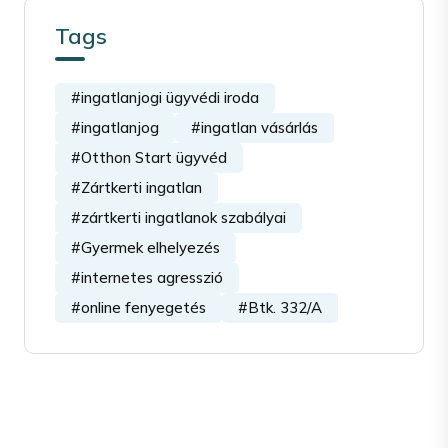
Tags
#ingatlanjogi ügyvédi iroda
#ingatlanjog
#ingatlan vásárlás
#Otthon Start ügyvéd
#Zártkerti ingatlan
#zártkerti ingatlanok szabályai
#Gyermek elhelyezés
#internetes agresszió
#online fenyegetés
#Btk. 332/A