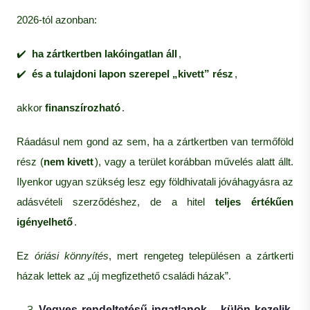
2026-tól azonban:
✔️
ha zártkertben lakóingatlan áll
,
✔️
és a tulajdoni lapon szerepel „kivett” rész
,
akkor
finanszírozható
.
Ráadásul nem gond az sem, ha a zártkertben van termőföld
rész (
nem kivett
), vagy a terület korábban művelés alatt állt.
Ilyenkor ugyan szükség lesz egy földhivatali jóváhagyásra az
adásvételi szerződéshez, de a hitel
teljes értékűen
igényelhető
.
Ez
óriási könnyítés
, mert rengeteg településen a zártkerti
házak lettek az „új megfizethető családi házak”.
Vegyes rendeltetésű ingatlanok – külön kezelik,