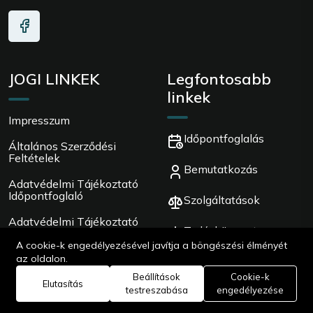
JOGI LINKEK
Legfontosabb
linkek
Impresszum
Időpontfoglalás
Általános Szerződési
Feltételek
Bemutatkozás
Adatvédelmi Tájékoztató
Időpontfoglaló
Szolgáltatások
Adatvédelmi Tájékoztató
Tudásközpont
Honlap
A cookie-k engedélyezésével javítja a böngészési élményét
Cookie Szabályzata
az oldalon.
Kapcsolat
Beállítások
Cookie-k
Elutasítás
Online Vitarendezési
testreszabása
engedélyezése
Platform