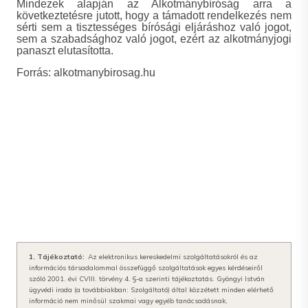
Mindezek alapján az Alkotmánybíróság arra a
következtetésre jutott, hogy a támadott rendelkezés nem
sérti sem a tisztességes bírósági eljáráshoz való jogot,
sem a szabadsághoz való jogot, ezért az alkotmányjogi
panaszt elutasította.
Forrás: alkotmanybirosag.hu
1. Tájékoztató:
Az elektronikus kereskedelmi szolgáltatásokról és az
információs társadalommal összefüggő szolgáltatások egyes kérdéseiről
szóló 2001. évi CVIII. törvény 4. §-a szerinti tájékoztatás. Gyöngyi István
ügyvédi iroda (a továbbiakban: Szolgáltató) által közzétett minden elérhető
információ nem minősül szakmai vagy egyéb tanácsadásnak,