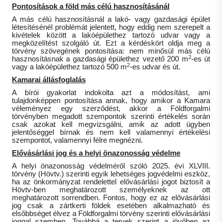
Pontosítások a föld más célú hasznosításánál
A más célú hasznosításnál a lakó- vagy gazdasági épület
létesítésénél problémát jelentett, hogy eddig nem szerepelt a
kivételek között a lakóépülethez tartozó udvar vagy a
megközelítést szolgáló út. Ezt a kérdéskört oldja meg a
törvény szövegének pontosítása: nem minősül más célú
2
hasznosításnak a gazdasági épülethez vezető 200 m
-es út
2
vagy a lakóépülethez tartozó 500 m
-es udvar és út.
Kamarai állásfoglalás
A bírói gyakorlat indokolta azt a módosítást, ami
tulajdonképpen pontosítása annak, hogy amikor a Kamara
véleményez egy szerződést, akkor a Földforgalmi
törvényben megadott szempontok szerinti értékelés során
csak azokat kell megvizsgálni, amik az adott ügyben
jelentőséggel bírnak és nem kell valamennyi értékelési
szempontot, valamennyi félre megnézni.
Elővásárlási jog és a helyi önazonosság védelme
A helyi önazonosság védelméről szóló 2025. évi XLVIII.
törvény (Hövtv.) szerinti egyik lehetséges jogvédelmi eszköz,
ha az önkormányzat rendelettel elővásárlási jogot biztosít a
Hövtv-ben meghatározott személyeknek az ott
meghatározott sorrendben. Fontos, hogy ez az elővásárlási
jog csak a zártkerti földek esetében alkalmazható és
elsőbbséget élvez a Földforgalmi törvény szerinti elővásárlási
joggal szemben. Továbbá a tervek szerint a jövőben az