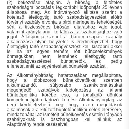
(2) bekezdése alapján. A bíróság a feltételes
szabadságra bocsátás legkorábbi időpontját 25 évben
állapította meg. Az indítványozó állítása szerint a
kötelező életfogytig tartó szabadságvesztést előíró
törvényi szabály elvonja a bírói mérlegelés lehetőségét,
sérti a tisztességes bírósági eljáráshoz való jogot,
valamint aránytalanul korlátozza a szabadsághoz való
jogot. Álláspontja szerint a „három csapás” szabály
alkalmazása olyan helyzetet is eredményezhet, hogy
életfogytig tartó szabadságvesztést kell kiszabni akkor
is, ha az egyes terhére rótt bűncselekmények
önmagukban nem lennének életfogytig tartó
szabadságvesztéssel büntethetők, ez pedig
ellehetetleníti az egyéniesített büntetéskiszabást.
Az Alkotmánybíróság határozatában megállapította,
hogy a többszörös bűnelkövetőkkel szemben
alkalmazandó, súlyosabb szankcionálásukat
megengedő szabályok kidolgozása az állami
büntetőpolitika körébe eső, a jogalkotó döntési
kompetenciájába tartozó kérdés. Alkotmányjogilag az
nem kérdőjelezhető meg, hogy ezen megoldások
alkalmasak-e a kitűzött büntetőpolitikai célok elérésére,
mindazonáltal az ismételt bűnelkövetés esetén irányadó
szabályoknak is összhangban kell állniuk az
Alaptörvény rendelkezéseivel.