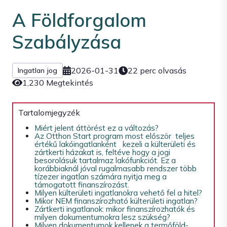
A Földforgalom
Szabályzása
2026-01-31
22 perc olvasás
Ingatlan jog
1,230 Megtekintés
Tartalomjegyzék
Miért jelent áttörést ez a változás?
Az Otthon Start program most először teljes
értékű lakóingatlanként kezeli a külterületi és
zártkerti házakat is, feltéve hogy a jogi
besorolásuk tartalmaz lakófunkciót. Ez a
korábbiaknál jóval rugalmasabb rendszer több
tízezer ingatlan számára nyitja meg a
támogatott finanszírozást.
Milyen külterületi ingatlanokra vehető fel a hitel?
Mikor NEM finanszírozható külterületi ingatlan?
Zártkerti ingatlanok: mikor finanszírozhatók és
milyen dokumentumokra lesz szükség?
Milyen dokumentumok kellenek a termőföld-