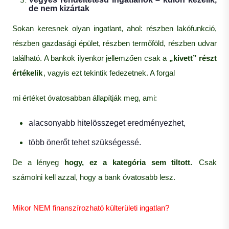
de nem kizártak
Sokan keresnek olyan ingatlant, ahol: részben lakófunkció,
részben gazdasági épület, részben termőföld, részben udvar
található. A bankok ilyenkor jellemzően csak a
„kivett” részt
értékelik
, vagyis ezt tekintik fedezetnek. A forgal
mi értéket óvatosabban állapítják meg, ami:
alacsonyabb hitelösszeget eredményezhet,
több önerőt tehet szükségessé.
De a lényeg
hogy, ez a kategória sem tiltott.
Csak
számolni kell azzal, hogy a bank óvatosabb lesz.
Mikor NEM finanszírozható külterületi ingatlan?