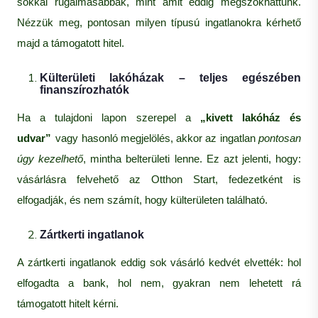
sokkal rugalmasabbak, mint amit eddig megszokhattunk.
Nézzük meg, pontosan milyen típusú ingatlanokra kérhető
majd a támogatott hitel.
Külterületi lakóházak – teljes egészében
finanszírozhatók
Ha a tulajdoni lapon szerepel a
„kivett lakóház és
udvar”
vagy hasonló megjelölés, akkor az ingatlan
pontosan
úgy kezelhető
, mintha belterületi lenne. Ez azt jelenti, hogy:
vásárlásra felvehető az Otthon Start, fedezetként is
elfogadják, és nem számít, hogy külterületen található.
Zártkerti ingatlanok
A zártkerti ingatlanok eddig sok vásárló kedvét elvették: hol
elfogadta a bank, hol nem, gyakran nem lehetett rá
támogatott hitelt kérni.