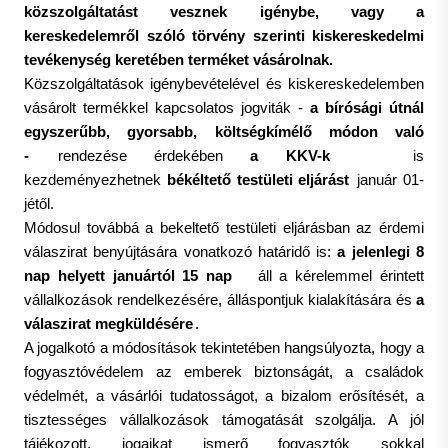
közszolgáltatást vesznek igénybe, vagy a
kereskedelemről szóló törvény szerinti kiskereskedelmi
tevékenység keretében terméket vásárolnak.
Közszolgáltatások igénybevételével és kiskereskedelemben
vásárolt termékkel kapcsolatos jogviták -
a bírósági útnál
egyszerűbb, gyorsabb, költségkímélő módon való
-
rendezése érdekében
a KKV-k
is
kezdeményezhetnek
békéltető testületi eljárást
január 01-
jétől.
Módosul továbbá a bekeltető testületi eljárásban az érdemi
válaszirat benyújtására vonatkozó határidő is:
a jelenlegi 8
nap helyett januártól 15 nap
áll a kérelemmel érintett
vállalkozások rendelkezésére, álláspontjuk kialakítására és
a
válaszirat megküldésére
.
A jogalkotó a módosítások tekintetében hangsúlyozta, hogy a
fogyasztóvédelem az emberek biztonságát, a családok
védelmét, a vásárlói tudatosságot, a bizalom erősítését, a
tisztességes vállalkozások támogatását szolgálja. A jól
tájékozott, jogaikat ismerő fogyasztók sokkal