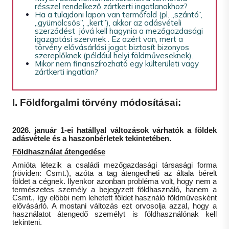
résszel rendelkező zártkerti ingatlanokhoz?
Ha a tulajdoni lapon van termőföld (pl. „szántó”,
„gyümölcsös”, „kert”), akkor az adásvételi
szerződést jóvá kell hagynia a mezőgazdasági
igazgatási szervnek . Ez azért van, mert a
törvény elővásárlási jogot biztosít bizonyos
szereplőknek (például helyi földműveseknek).
Mikor nem finanszírozható egy külterületi vagy
zártkerti ingatlan?
I. Földforgalmi törvény módosításai:
2026. január 1-ei hatállyal változások várhatók a földek
adásvétele és a haszonbérletek tekintetében.
Földhasználat átengedése
Amióta létezik a családi mezőgazdasági társasági forma
(röviden: Csmt.), azóta a tag átengedheti az általa bérelt
földet a cégnek. Ilyenkor azonban probléma volt, hogy nem a
természetes személy a bejegyzett földhasználó, hanem a
Csmt., így előbbi nem lehetett földet használó földművesként
elővásárló. A mostani változás ezt orvosolja azzal, hogy a
használatot átengedő személyt is földhasználónak kell
tekinteni.