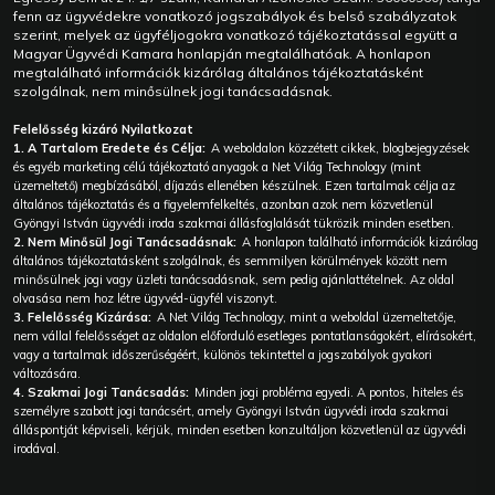
fenn az ügyvédekre vonatkozó jogszabályok és belső szabályzatok
szerint, melyek az ügyféljogokra vonatkozó tájékoztatással együtt a
Magyar Ügyvédi Kamara honlapján megtalálhatóak. A honlapon
megtalálható információk kizárólag általános tájékoztatásként
szolgálnak, nem minősülnek jogi tanácsadásnak.
Felelősség kizáró Nyilatkozat
1. A Tartalom Eredete és Célja:
A weboldalon közzétett cikkek, blogbejegyzések
és egyéb marketing célú tájékoztató anyagok a Net Világ Technology (mint
üzemeltető) megbízásából, díjazás ellenében készülnek. Ezen tartalmak célja az
általános tájékoztatás és a figyelemfelkeltés, azonban azok nem közvetlenül
Gyöngyi István ügyvédi iroda szakmai állásfoglalását tükrözik minden esetben.
2. Nem Minősül Jogi Tanácsadásnak:
A honlapon található információk kizárólag
általános tájékoztatásként szolgálnak, és semmilyen körülmények között nem
minősülnek jogi vagy üzleti tanácsadásnak, sem pedig ajánlattételnek. Az oldal
olvasása nem hoz létre ügyvéd-ügyfél viszonyt.
3. Felelősség Kizárása:
A Net Világ Technology, mint a weboldal üzemeltetője,
nem vállal felelősséget az oldalon előforduló esetleges pontatlanságokért, elírásokért,
vagy a tartalmak időszerűségéért, különös tekintettel a jogszabályok gyakori
változására.
4. Szakmai Jogi Tanácsadás:
Minden jogi probléma egyedi. A pontos, hiteles és
személyre szabott jogi tanácsért, amely Gyöngyi István ügyvédi iroda szakmai
álláspontját képviseli, kérjük, minden esetben konzultáljon közvetlenül az ügyvédi
irodával.