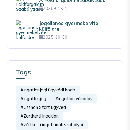
A Földforgalom Szabályzása
2026-01-31
Jogellenes gyermekelvitel
külföldre
2025-10-30
Tags
#ingatlanjogi ügyvédi iroda
#ingatlanjog
#ingatlan vásárlás
#Otthon Start ügyvéd
#Zártkerti ingatlan
#zártkerti ingatlanok szabályai