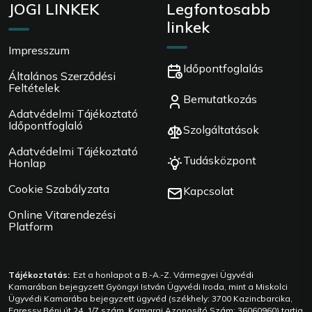
JOGI LINKEK
Legfontosabb
linkek
Impresszum
Időpontfoglalás
Általános Szerződési
Feltételek
Bemutatkozás
Adatvédelmi Tájékoztató
Időpontfoglaló
Szolgáltatások
Adatvédelmi Tájékoztató
Tudásközpont
Honlap
Cookie Szabályzata
Kapcsolat
Online Vitarendezési
Platform
Tájékoztatás:
Ezt a honlapot a B.-A.-Z. Vármegyei Ügyvédi
Kamarában bejegyzett Gyöngyi István Ügyvédi Iroda, mint a Miskolci
Ügyvédi Kamarába bejegyzett ügyvéd (székhely: 3700 Kazincbarcika,
Egressy Béni út 24. 1/7 szám, Kamarai Azonosító Szám: 36060960) tartja