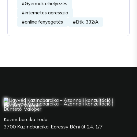
#Gyermek elhelyezés
#internetes agresszió
#online fenyegetés
#Btk. 332/A
Kazincbarcika Iroda:
3700 Kazincbarcika, Egressy Béni út 24. 1/7