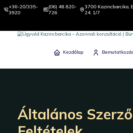
+36-20/335-
(06) 48 820-
3700 Kazincbarcika, E
3920
726
24. 1/7
Kezdőlap
Bemutatkozá
Általános Szerző
Feltételek