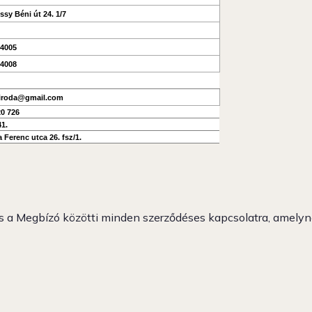
sy Béni út 24. 1/7
04005
04008
.iroda@gmail.com
20 726
41.
 Ferenc utca 26. fsz/1.
és a Megbízó közötti minden szerződéses kapcsolatra, amel