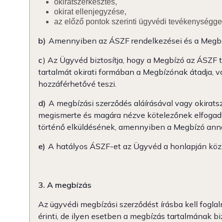
okiratszerkesztés,
okirat ellenjegyzése,
az előző pontok szerinti ügyvédi tevékenységge
b)
Amennyiben az ÁSZF rendelkezései és a Megbízó
c
) Az Ügyvéd biztosítja, hogy a Megbízó az ÁSZF
tartalmát okirati formában a Megbízónak átadja,
hozzáférhetővé teszi.
d)
A megbízási szerződés aláírásával vagy okirats
megismerte és magára nézve kötelezőnek elfogad
történő elküldésének, amennyiben a Megbízó annak
e)
A hatályos ÁSZF-et az Ügyvéd a honlapján közz
3. A megbízás
Az ügyvédi megbízási szerződést írásba kell fogla
érinti, de ilyen esetben a megbízás tartalmának 