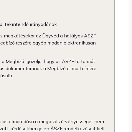
bi tekintendő irányadónak.
dés megkötésekor az Ügyvéd a hatályos ÁSZF
Megbízó részére egyéb módon elektronikusan
 a Megbízó igazolja, hogy az ÁSZF tartalmát
ikus dokumentumnak a Megbízó e-mail címére
ásolta.
foglalás elmaradása a megbízás érvényességét nem
zott kérdésekben jelen ÁSZF rendelkezéseit kell