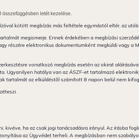
l összefüggésben letét kezelése.
val kötött megbízás más feltétele egymástól eltér, az utób
 tartalmát megismerje. Ennek érdekében a megbízási szerző
 vagy részére elektronikus dokumentumként megküldi vagy a 
zerkesztésre vonatkozó megbízás esetén az okirat aláírásával
ta. Ugyanilyen hatálya van az ÁSZF-et tartalmazó elektron
 tartalmát az elküldéstől számított 8 napon belül nem kifog
éteszi.
lni, kivéve, ha az csak jogi tanácsadásra irányul. Az írásba 
bizonyítása az Ügyvédet terheli. A megbízásban nem szabályo