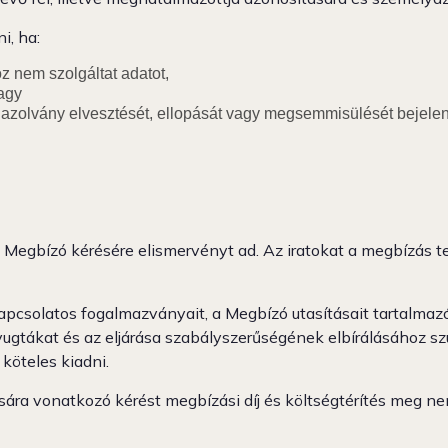
, ha:
 nem szolgáltat adatot,
vagy
 igazolvány elvesztését, ellopását vagy megsemmisülését bejel
 Megbízó kérésére elismervényt ad. Az iratokat a megbízás te
csolatos fogalmazványait, a Megbízó utasításait tartalmazó i
nyugtákat és az eljárása szabályszerűségének elbírálásához s
köteles kiadni.
ra vonatkozó kérést megbízási díj és költségtérítés meg nem