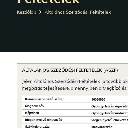
Kezdőlap
Általános Szerződési Feltételek
ÁLTALÁNOS SZEZŐDÉSI FELTÉTELEK (ÁSZF)
Jelen Általános Szerződési Feltételek (a továbbia
megbízás teljesítésére, amennyiben a Megbízó és 
Kamarai azonositó szám
36060960
Megnevezés
Gyöngyi István ügyvédi 
Képviseli
Gyöngyi István irodave
Idegen nyelvű elnevezés
Idegen nyelvű elnevezé
Székhely ország
Magyarország