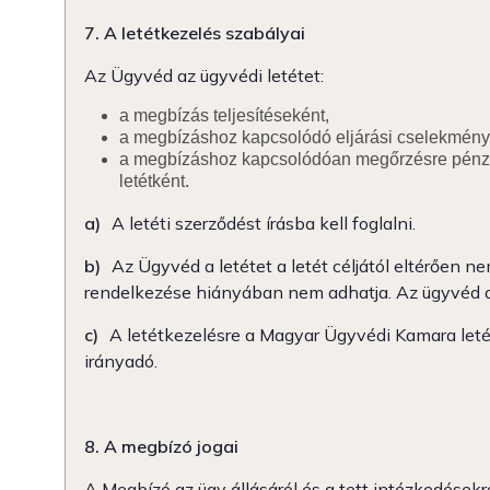
7. A letétkezelés szabályai
Az Ügyvéd az ügyvédi letétet:
a megbízás teljesítéseként,
a megbízáshoz kapcsolódó eljárási cselekménye
a megbízáshoz kapcsolódóan megőrzésre pénzt, ké
letétként.
a)
A letéti szerződést írásba kell foglalni.
b)
Az Ügyvéd a letétet a letét céljától eltérően n
rendelkezése hiányában nem adhatja. Az ügyvéd a 
c)
A letétkezelésre a Magyar Ügyvédi Kamara letét-
irányadó.
8. A megbízó jogai
A Megbízó az ügy állásáról és a tett intézkedésekr