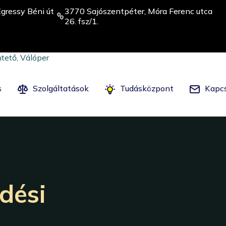
gressy Béni út
3770 Sajószentpéter, Móra Ferenc utca
26. fsz/1.
s
Szolgáltatások
Tudásközpont
Kapcs
dési