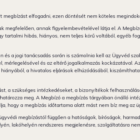
t megbízást elfogadni, ezen döntését nem köteles megindoko
egfelelően, annak figyelembevételével látja el. A Megbízó fe
agy tartalmi hibás, hiányos, nem teljes körű voltából, egyéb
s a jogi tanácsadás során is számolnia kell az Ügyvéd szakm
el, mérlegelésével és az eltérő jogalkalmazás kockázatával. A
hiányából, a hivatalos eljárások elhúzódásából, kiszámíthat
rást, a szükséges intézkedéseket, a bizonyítékok felhasználá
d határozza meg. A Megbízó a megbízás tárgyában önálló int
ja, hogy a megbízás időtartama alatt mást nem bíz meg az ü
z ügyvédi megbízástól függően a hatóságok, bíróságok, harmad
én, lakóhelyén rendszeres megjelenésre, szolgáltatásra nem kö