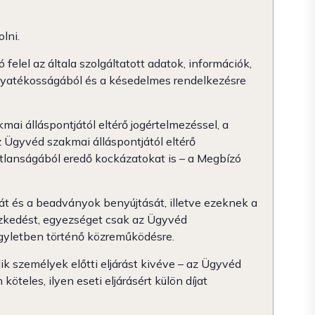
lni.
lel az általa szolgáltatott adatok, információk,
 fogyatékosságából és a késedelmes rendelkezésre
ai álláspontjától eltérő jogértelmezéssel, a
z Ügyvéd szakmai álláspontjától eltérő
atlanságából eredő kockázatokat is – a Megbízó
sát és a beadványok benyújtását, illetve ezeknek a
ézkedést, egyezséget csak az Ügyvéd
gyletben történő közreműködésre.
ik személyek előtti eljárást kivéve – az Ügyvéd
teles, ilyen eseti eljárásért külön díjat