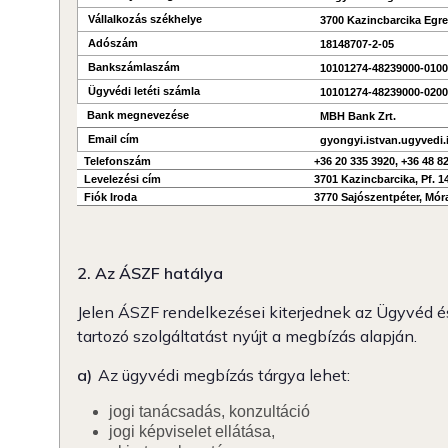
Vállalkozás székhelye
3700 Kazincbarcika Egres
Adószám
18148707-2-05
Bankszámlaszám
10101274-48239000-010
Ügyvédi letéti számla
10101274-48239000-020
Bank megnevezése
MBH Bank Zrt.
Email cím
gyongyi.istvan.ugyvedi
Telefonszám
+36 20 335 3920, +36 48 8
Levelezési cím
3701 Kazincbarcika, Pf. 1
Fiók Iroda
3770 Sajószentpéter, Móra
2. Az ÁSZF hatálya
Jelen ÁSZF rendelkezései kiterjednek az Ügyvéd 
tartozó szolgáltatást nyújt a megbízás alapján.
a)
Az ügyvédi megbízás tárgya lehet:
jogi tanácsadás, konzultáció
jogi képviselet ellátása,