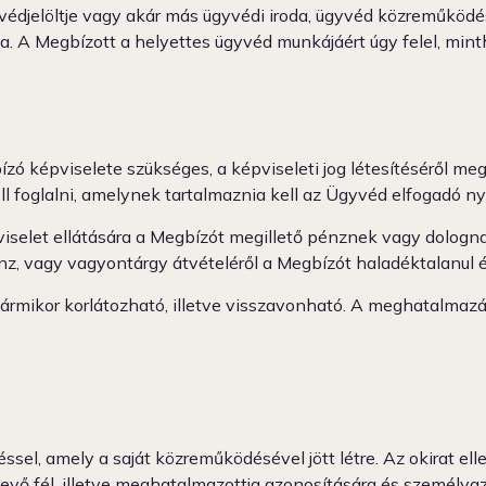
djelöltje vagy akár más ügyvédi iroda, ügyvéd közreműködésév
a. A Megbízott a helyettes ügyvéd munkájáért úgy felel, mint
 képviselete szükséges, a képviseleti jog létesítéséről megh
 foglalni, amelynek tartalmaznia kell az Ügyvéd elfogadó nyi
selet ellátására a Megbízót megillető pénznek vagy dolognak
, vagy vagyontárgy átvételéről a Megbízót haladéktalanul ért
mikor korlátozható, illetve visszavonható. A meghatalmazás
éssel, amely a saját közreműködésével jött létre. Az okirat e
 tevő fél, illetve meghatalmazottja azonosítására és személy