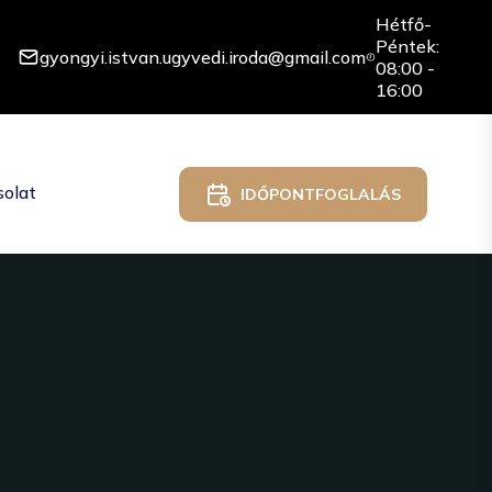
Hétfő-
Péntek:
gyongyi.istvan.ugyvedi.iroda@gmail.com
08:00 -
16:00
olat
IDŐPONTFOGLALÁS