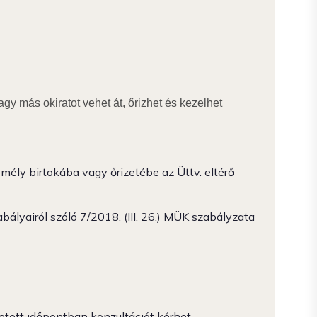
gy más okiratot vehet át, őrizhet és kezelhet
mély birtokába vagy őrizetébe az Üttv. eltérő
ályairól szóló 7/2018. (III. 26.) MÜK szabályzata
tetett időpontban konzultációt kérhet.