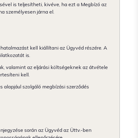
el is teljesítheti, kivéve, ha ezt a Megbízó az
ha személyesen járna el.
atalmazást kell kiállítani az Ügyvéd részére. A
latkozatát is.
, valamint az eljárási költségeknek az átvétele
esíteni kell.
 alapjául szolgáló megbízási szerződés
llenjegyzése során az Ügyvéd az Üttv.-ben
azonosságának ellenőrzésére.