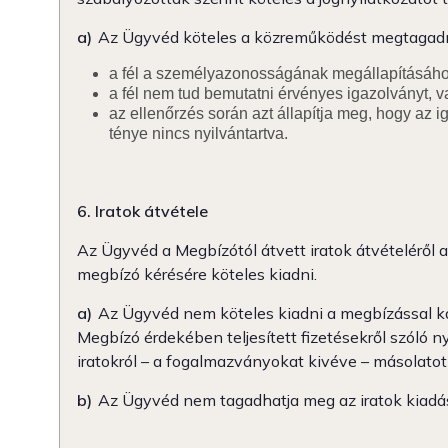
a)
Az Ügyvéd köteles a közreműködést megtagadni
a fél a személyazonosságának megállapításához
a fél nem tud bemutatni érvényes igazolványt, 
az ellenőrzés során azt állapítja meg, hogy az
ténye nincs nyilvántartva.
6. Iratok átvétele
Az Ügyvéd a Megbízótól átvett iratok átvételéről a
megbízó kérésére köteles kiadni.
a)
Az Ügyvéd nem köteles kiadni a megbízással kap
Megbízó érdekében teljesített fizetésekről szóló 
iratokról – a fogalmazványokat kivéve – másolatot 
b)
Az Ügyvéd nem tagadhatja meg az iratok kiadásá