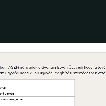
kban: ÁSZF) irányadók a Gyöngyi István Ügyvédi Iroda (a tová
az Ügyvédi Iroda külön ügyvédi megbízási szerződésben ettő
iroda
zető ügyvéd
s nincs bejegyezve