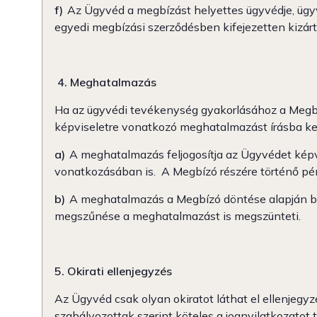
f)
Az Ügyvéd a megbízást helyettes ügyvédje, ügyvé
egyedi megbízási szerződésben kifejezetten kizárt
4. Meghatalmazás
Ha az ügyvédi tevékenység gyakorlásához a Megbízó
képviseletre vonatkozó meghatalmazást írásba kell
a)
A meghatalmazás feljogosítja az Ügyvédet képvi
vonatkozásában is. A Megbízó részére történő pénz
b)
A meghatalmazás a Megbízó döntése alapján bár
megszűnése a meghatalmazást is megszünteti.
5. Okirati ellenjegyzés
Az Ügyvéd csak olyan okiratot láthat el ellenjegyz
szabályozottak szerint köteles a jognyilatkozatot