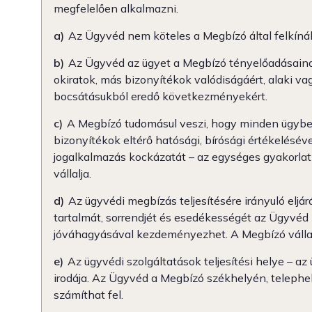
megfelelően alkalmazni.
a)
Az Ügyvéd nem köteles a Megbízó által felkínál
b)
Az Ügyvéd az ügyet a Megbízó tényelőadásainak m
okiratok, más bizonyítékok valódiságáért, alaki v
bocsátásukból eredő következményekért.
c)
A Megbízó tudomásul veszi, hogy minden ügyben é
bizonyítékok eltérő hatósági, bírósági értékelésév
jogalkalmazás kockázatát – az egységes gyakorlat 
vállalja.
d)
Az ügyvédi megbízás teljesítésére irányuló eljá
tartalmát, sorrendjét és esedékességét az Ügyvé
jóváhagyásával kezdeményezhet. A Megbízó vállal
e)
Az ügyvédi szolgáltatások teljesítési helye – a
irodája. Az Ügyvéd a Megbízó székhelyén, telephely
számíthat fel.