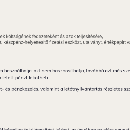
k költségének fedezeteként és azok teljesítésére,
szpénz-helyettesítő fizetési eszközt, utalványt, értékpapírt va
em használhatja, azt nem hasznosíthatja, továbbá azt más sze
letett pénzt lekötheti.
 és pénzkezelés, valamint a letétnyilvántartás részletes szab
ől bármikor felvilágosítást kérhet, az ügyében az előre egyez