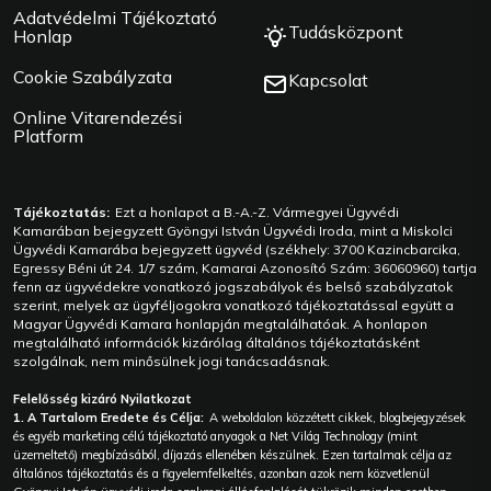
Adatvédelmi Tájékoztató
Tudásközpont
Honlap
Cookie Szabályzata
Kapcsolat
Online Vitarendezési
Platform
Tájékoztatás:
Ezt a honlapot a B.-A.-Z. Vármegyei Ügyvédi
Kamarában bejegyzett Gyöngyi István Ügyvédi Iroda, mint a Miskolci
Ügyvédi Kamarába bejegyzett ügyvéd (székhely: 3700 Kazincbarcika,
Egressy Béni út 24. 1/7 szám, Kamarai Azonosító Szám: 36060960) tartja
fenn az ügyvédekre vonatkozó jogszabályok és belső szabályzatok
szerint, melyek az ügyféljogokra vonatkozó tájékoztatással együtt a
Magyar Ügyvédi Kamara honlapján megtalálhatóak. A honlapon
megtalálható információk kizárólag általános tájékoztatásként
szolgálnak, nem minősülnek jogi tanácsadásnak.
Felelősség kizáró Nyilatkozat
1. A Tartalom Eredete és Célja:
A weboldalon közzétett cikkek, blogbejegyzések
és egyéb marketing célú tájékoztató anyagok a Net Világ Technology (mint
üzemeltető) megbízásából, díjazás ellenében készülnek. Ezen tartalmak célja az
általános tájékoztatás és a figyelemfelkeltés, azonban azok nem közvetlenül