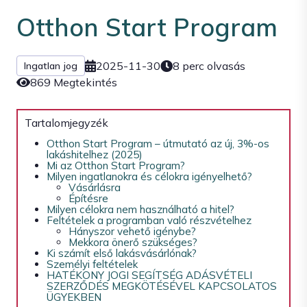
Otthon Start Program
2025-11-30
8 perc olvasás
Ingatlan jog
869 Megtekintés
Tartalomjegyzék
Otthon Start Program – útmutató az új, 3%-os
lakáshitelhez (2025)
Mi az Otthon Start Program?
Milyen ingatlanokra és célokra igényelhető?
Vásárlásra
Építésre
Milyen célokra nem használható a hitel?
Feltételek a programban való részvételhez
Hányszor vehető igénybe?
Mekkora önerő szükséges?
Ki számít első lakásvásárlónak?
Személyi feltételek
HATÉKONY JOGI SEGÍTSÉG ADÁSVÉTELI
SZERZŐDÉS MEGKÖTÉSÉVEL KAPCSOLATOS
ÜGYEKBEN