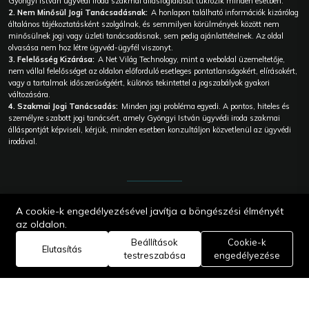
Gyöngyi István ügyvédi iroda szakmai állásfoglalását tükrözik minden esetben.
2. Nem Minősül Jogi Tanácsadásnak:
A honlapon található információk kizárólag
általános tájékoztatásként szolgálnak, és semmilyen körülmények között nem
minősülnek jogi vagy üzleti tanácsadásnak, sem pedig ajánlattételnek. Az oldal
olvasása nem hoz létre ügyvéd-ügyfél viszonyt.
3. Felelősség Kizárása:
A Net Világ Technology, mint a weboldal üzemeltetője,
nem vállal felelősséget az oldalon előforduló esetleges pontatlanságokért, elírásokért,
vagy a tartalmak időszerűségéért, különös tekintettel a jogszabályok gyakori
változására.
4. Szakmai Jogi Tanácsadás:
Minden jogi probléma egyedi. A pontos, hiteles és
személyre szabott jogi tanácsért, amely Gyöngyi István ügyvédi iroda szakmai
álláspontját képviseli, kérjük, minden esetben konzultáljon közvetlenül az ügyvédi
irodával.
© 2026
A cookie-k engedélyezésével javítja a böngészési élményét
Gyöngyi
István
az oldalon.
Ügyvédi iroda
Beállítások
Cookie-k
| Webes
Elutasítás
megoldás |
testreszabása
engedélyezése
Core:
Technology
Edit Master |
Net Világ
Technology.