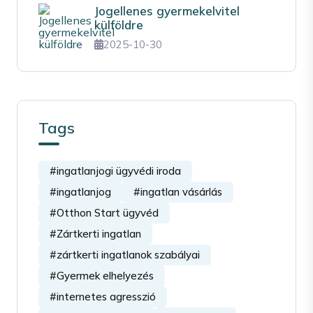
Jogellenes gyermekelvitel
külföldre
2025-10-30
Tags
#ingatlanjogi ügyvédi iroda
#ingatlanjog
#ingatlan vásárlás
#Otthon Start ügyvéd
#Zártkerti ingatlan
#zártkerti ingatlanok szabályai
#Gyermek elhelyezés
#internetes agresszió