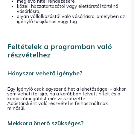
meglévő hitel rendezésére,
közeli hozzátartozótól vagy élettárstól történő
vásárlásra,
olyan vállalkozástól való vásárlásra, amelyben az
igénylő tulajdonos vagy tag.
Feltételek a programban való
részvételhez
Hányszor vehető igénybe?
Egy igénylő csak egyszer élhet a lehetőséggel – akkor
sem veheti fel újra, ha a korábban felvett hitelt és a
kamattámogatást már visszafizette.
Adóstársként való részvétel is felhasználtnak
minősül.
Mekkora önerő szükséges?