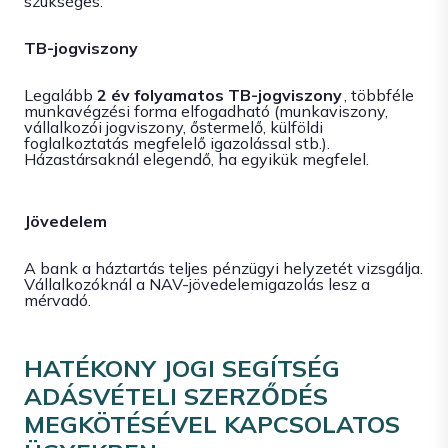
szükséges.
TB-jogviszony
Legalább
2 év folyamatos TB-jogviszony
, többféle
munkavégzési forma elfogadható (munkaviszony,
vállalkozói jogviszony, őstermelő, külföldi
foglalkoztatás megfelelő igazolással stb.).
Házastársaknál elegendő, ha egyikük megfelel.
Jövedelem
A bank a háztartás teljes pénzügyi helyzetét vizsgálja.
Vállalkozóknál a NAV-jövedelemigazolás lesz a
mérvadó.
HATÉKONY JOGI SEGÍTSÉG
ADÁSVÉTELI SZERZŐDÉS
MEGKÖTÉSÉVEL KAPCSOLATOS