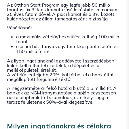
Az Otthon Start Program egy legfeljebb 50 millió
forintos, fix 3%-os kamatozású lakáshitel, maximum
25 éves futamidővel. A piaci kamat és a 3% közötti
különbözetet az állam támogatásként biztosítja.
Vásárlásnál:
a maximális vételár/bekerülési költség 100 millió
forint,
családi ház, tanya vagy birtokközpont esetén ez
150 millió forint.
Az ilyen ingatlanoknál az adásvételi szerződésben
külön kell feltüntetni a telek, a főépület és a
melléképületek értékét.
A vételár legfeljebb 20%-kal térhet el a bank által
megállapított forgalmi értéktől.
A négyzetméterár felső határa bruttó 1,5 millió Ft. A
bankok az NGM iránymutatása alapján egységesen
nettó alapterülettel számolnak, az erkély–loggia–
terasz felületének 50%-ával kiegészítve.
Milyen ingatlanokra és célokra