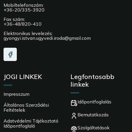
Mobiltelefonszám:
+36-20/335-3920
Fax szám:
+36-48/820-410
Elektronikus levelezés:
gyongyi.istvan.ugyvedi.iroda@gmail.com
JOGI LINKEK
Legfontosabb
linkek
Impresszum
Időpontfoglalás
Általános Szerződési
Feltételek
Bemutatkozás
Adatvédelmi Tájékoztató
Időpontfoglaló
Szolgáltatások