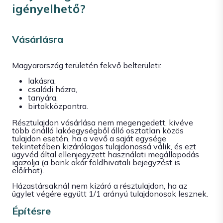
igényelhető?
Vásárlásra
Magyarország területén fekvő belterületi:
lakásra,
családi házra,
tanyára,
birtokközpontra.
Résztulajdon vásárlása nem megengedett, kivéve
több önálló lakóegységből álló osztatlan közös
tulajdon esetén, ha a vevő a saját egysége
tekintetében kizárólagos tulajdonossá válik, és ezt
ügyvéd által ellenjegyzett használati megállapodás
igazolja (a bank akár földhivatali bejegyzést is
előírhat).
Házastársaknál nem kizáró a résztulajdon, ha az
ügylet végére együtt 1/1 arányú tulajdonosok lesznek.
Építésre