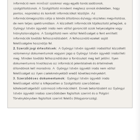
információ nem minősül szakmai vagy egyéb tanácsadásnak,
szolgáltatásnak. A Szolgáltató mindent megtesz annak érdekében, hogy
pontos, naprakész és konkrét információkat közöljön. Az
információmegosztás célja a témák általános és/vagy részletes megvitatása,
de nem teljes spektrumában. A közzétett információk tájékoztató jellegűek, a
Gyöngyi István ügyvédi iroda
nem vállal garanciát azok helyességére vagy
hiánytalanságára. A Szolgáltató nem vállal felelősséget a fent említett
információk további felhasználásáért. A felhasználó ezeket saját
felelősségére használja fel.
2.
Szerzői jogi értesítések:
A Gyöngyi István ügyvédi iroda
által közzétett
valamennyi dokumentumok vagyoni joga a Gyöngyi István ügyvédi iroda
illeti
meg. Minden további felhasználáskor a forrásukat meg kell jelölni. Ilyen
dokumentumra hivatkozva az információ jelentésének és értelmének
állandónak kell maradnia. A Gyöngyi István ügyvédi iroda nem vállal
felelősséget az ilyen cselekményekből eredő következményekért.
3. Szerződéses dokumentumok:
Gyöngyi István ügyvédi iroda
felelősséget vállal a kifejezetten a Szolgáltató szerződéses
kötelezettségeiből származó információkért. Ennek betartásáért az Gyöngyi
István ügyvédi iroda
a szerződésben foglaltak szerint és a Polgári
Törvénykönyvben foglaltak szerint felelős (Magyarország).