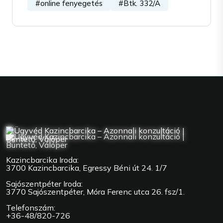
#online fenyegetés
#Btk. 332/A
Kazincbarcika Iroda:
3700 Kazincbarcika, Egressy Béni út 24. 1/7
Sajószentpéter Iroda:
3770 Sajószentpéter, Móra Ferenc utca 26. fsz/1.
Telefonszám:
+36-48/820-726