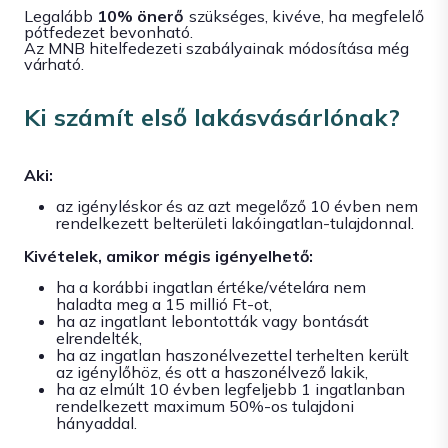
Legalább
10% önerő
szükséges, kivéve, ha megfelelő
pótfedezet bevonható.
Az MNB hitelfedezeti szabályainak módosítása még
várható.
Ki számít első lakásvásárlónak?
Aki:
az igényléskor és az azt megelőző 10 évben nem
rendelkezett belterületi lakóingatlan-tulajdonnal.
Kivételek, amikor mégis igényelhető:
ha a korábbi ingatlan értéke/vételára nem
haladta meg a 15 millió Ft-ot,
ha az ingatlant lebontották vagy bontását
elrendelték,
ha az ingatlan haszonélvezettel terhelten került
az igénylőhöz, és ott a haszonélvező lakik,
ha az elmúlt 10 évben legfeljebb 1 ingatlanban
rendelkezett maximum 50%-os tulajdoni
hányaddal.