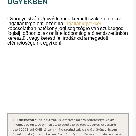
ÜGYEKBEN
Gyöngyi István Ügyvédi Iroda kiemelt szakterülete az
ingatlanforgalom, ezért ha
ingatlanügyekkel
kapcsolatban hatékony jogi segítségre van szükséged,
foglalj időpontot az online időpontfoglaló rendszerünkön
keresztül, vagy keresd fel irodánkat a megadott
elérhetőségeink egyikén!
1. Tájékoztató:
Az elektronikus kereskedelmi szolgáltatásokról és az
információs társadalommal összefüggő szolgáltatások egyes kérdéseiről
szóló 2001. évi CVIII. törvény 4. §-a szerinti tájékoztatás. Gyöngyi István
ügyvédi iroda (a továbbiakban: Szolgáltató) által közzétett minden elérhető