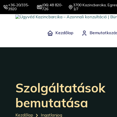
+36-20/335-
(06) 48 820-
3700 Kazincbarcika, Egres
3920
726
1/7
Kezdőlap
Bemutatkozá
Szolgáltatások
bemutatása
Kezdőlap
Ingatlanjog