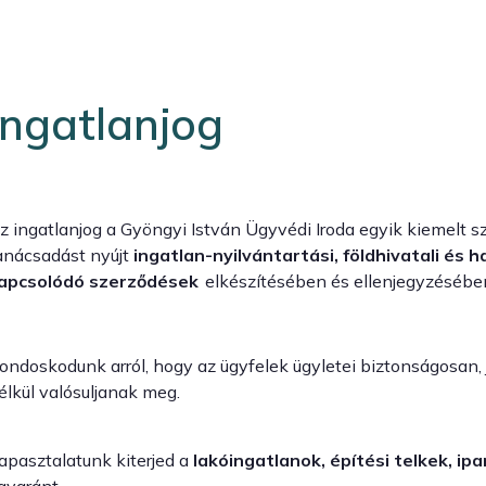
Ingatlanjog
z ingatlanjog a Gyöngyi István Ügyvédi Iroda egyik kiemelt sza
anácsadást nyújt
ingatlan-nyilvántartási, földhivatali és 
apcsolódó szerződések
elkészítésében és ellenjegyzésébe
ondoskodunk arról, hogy az ügyfelek ügyletei biztonságosan, 
élkül valósuljanak meg.
apasztalatunk kiterjed a
lakóingatlanok, építési telkek, i
gyaránt.