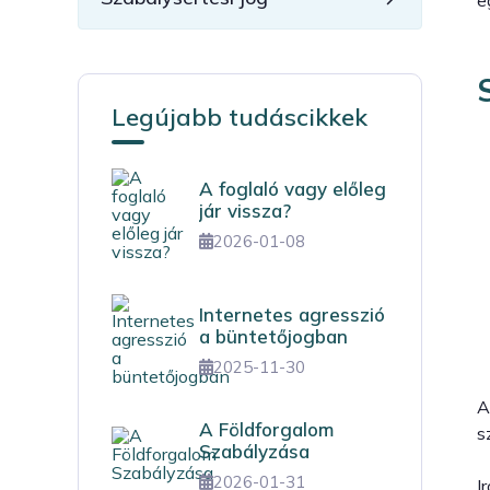
Legújabb tudáscikkek
A foglaló vagy előleg
jár vissza?
2026-01-08
Internetes agresszió
a büntetőjogban
2025-11-30
A
A Földforgalom
s
Szabályzása
2026-01-31
I