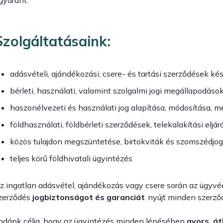
Szolgáltatásaink:
adásvételi, ajándékozási, csere- és tartási szerződések ké
bérleti, használati, valamint szolgalmi jogi megállapodáso
haszonélvezeti és használati jog alapítása, módosítása, 
földhasználati, földbérleti szerződések, telekalakítási eljá
közös tulajdon megszüntetése, birtokviták és szomszédjog
teljes körű földhivatali ügyintézés
z ingatlan adásvétel, ajándékozás vagy csere során az ügyv
zerződés
jogbiztonságot és garanciát
nyújt minden szerződ
rodánk célja, hogy az ügyintézés minden lépésében
gyors, á