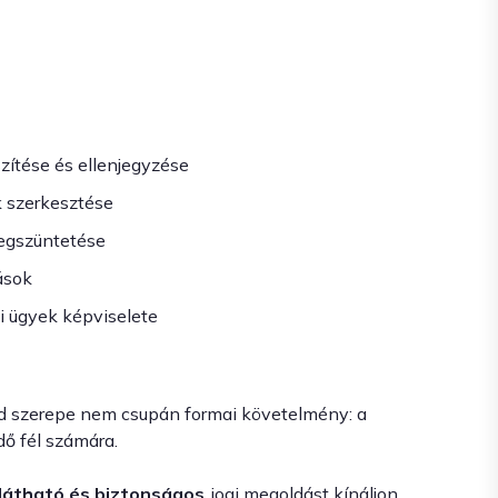
szítése és ellenjegyzése
k szerkesztése
megszüntetése
rások
i ügyek képviselete
éd szerepe nem csupán formai követelmény: a
ő fél számára.
tlátható és biztonságos
jogi megoldást kínáljon