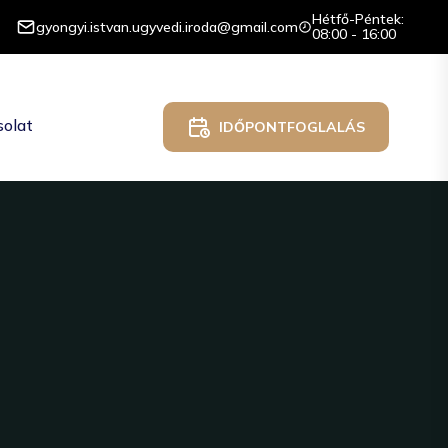
Hétfő-Péntek:
gyongyi.istvan.ugyvedi.iroda@gmail.com
08:00 - 16:00
olat
IDŐPONTFOGLALÁS