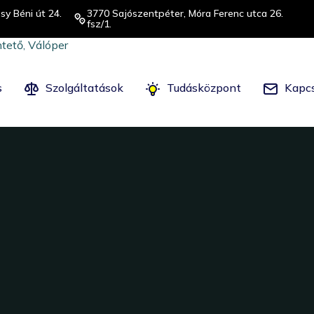
sy Béni út 24.
3770 Sajószentpéter, Móra Ferenc utca 26.
fsz/1.
s
Szolgáltatások
Tudásközpont
Kapcs