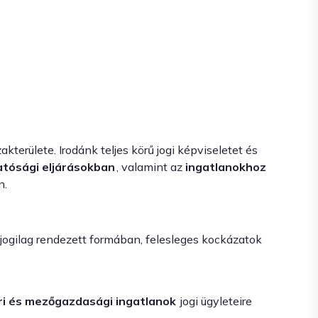
kterülete. Irodánk teljes körű jogi képviseletet és
hatósági eljárásokban
, valamint az
ingatlanokhoz
n.
jogilag rendezett formában, felesleges kockázatok
pari és mezőgazdasági ingatlanok
jogi ügyleteire