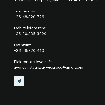
Telefonszám:
+36-48/820-726
Mobiltelefonszám:
+36-20/335-3920
Fax szám:
+36-48/820-410
Elektronikus levelezés:
gyongyi.istvan.ugyvedi.iroda@gmail.com