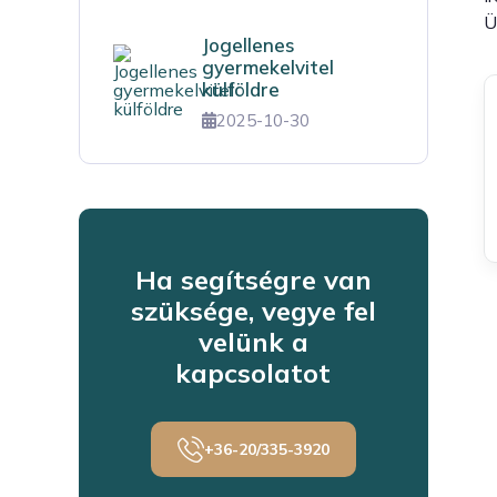
Ü
Jogellenes
gyermekelvitel
külföldre
2025-10-30
Ha segítségre van
szüksége, vegye fel
velünk a
kapcsolatot
+36-20/335-3920