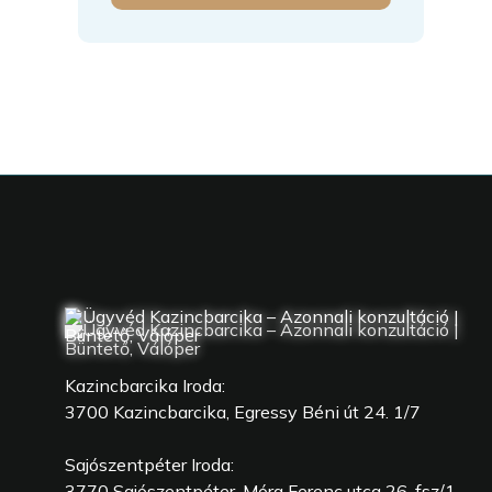
Kazincbarcika Iroda:
3700 Kazincbarcika, Egressy Béni út 24. 1/7
Sajószentpéter Iroda:
3770 Sajószentpéter, Móra Ferenc utca 26. fsz/1.