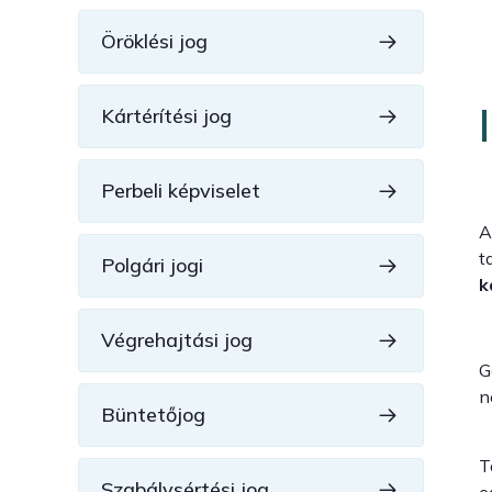
Öröklési jog
Kártérítési jog
Perbeli képviselet
A
t
Polgári jogi
k
Végrehajtási jog
G
n
Büntetőjog
T
Szabálysértési jog
e