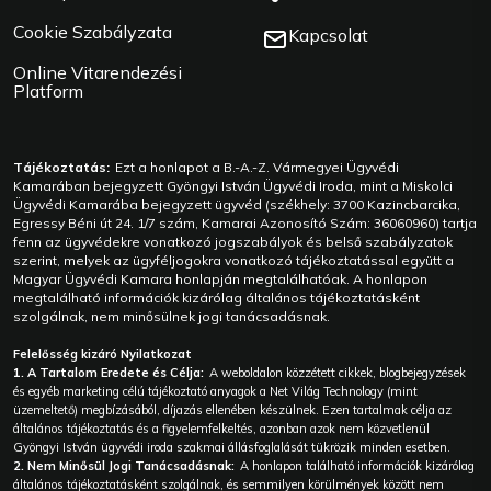
Cookie Szabályzata
Kapcsolat
Online Vitarendezési
Platform
Tájékoztatás:
Ezt a honlapot a B.-A.-Z. Vármegyei Ügyvédi
Kamarában bejegyzett Gyöngyi István Ügyvédi Iroda, mint a Miskolci
Ügyvédi Kamarába bejegyzett ügyvéd (székhely: 3700 Kazincbarcika,
Egressy Béni út 24. 1/7 szám, Kamarai Azonosító Szám: 36060960) tartja
fenn az ügyvédekre vonatkozó jogszabályok és belső szabályzatok
szerint, melyek az ügyféljogokra vonatkozó tájékoztatással együtt a
Magyar Ügyvédi Kamara honlapján megtalálhatóak. A honlapon
megtalálható információk kizárólag általános tájékoztatásként
szolgálnak, nem minősülnek jogi tanácsadásnak.
Felelősség kizáró Nyilatkozat
1. A Tartalom Eredete és Célja:
A weboldalon közzétett cikkek, blogbejegyzések
és egyéb marketing célú tájékoztató anyagok a Net Világ Technology (mint
üzemeltető) megbízásából, díjazás ellenében készülnek. Ezen tartalmak célja az
általános tájékoztatás és a figyelemfelkeltés, azonban azok nem közvetlenül
Gyöngyi István ügyvédi iroda szakmai állásfoglalását tükrözik minden esetben.
2. Nem Minősül Jogi Tanácsadásnak:
A honlapon található információk kizárólag
általános tájékoztatásként szolgálnak, és semmilyen körülmények között nem