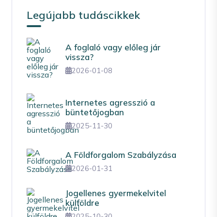
Legújabb tudáscikkek
A foglaló vagy előleg jár
vissza?
2026-01-08
Internetes agresszió a
büntetőjogban
2025-11-30
A Földforgalom Szabályzása
2026-01-31
Jogellenes gyermekelvitel
külföldre
2025-10-30