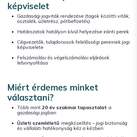
képviselet
Gazdasági jogviták rendezése (tagok közötti viták,
osztalék, üzletrész, pótbefizetés)
Határozatok hatályon kívül helyezése iránti perek
Cégvezetők, tulajdonosok felelősségi pereinek jogi
képviselete
Felszámolási és végelszámolási eljárások
lebonyolítása
Miért érdemes minket
választani?
Több mint
20 év szakmai tapasztalat
a
gazdasági jogban
Üzleti szemléletű
megközelítés – jogi biztonság
és vállalati hatékonyság kéz a kézben