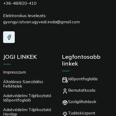
+36-48/820-410
Elektronikus levelezés:
gyongyi.istvan.ugyvedi.iroda@gmail.com
JOGI LINKEK
Legfontosabb
linkek
Impresszum
Időpontfoglalás
Általános Szerződési
Feltételek
Bemutatkozás
Adatvédelmi Tájékoztató
Időpontfoglaló
Szolgáltatások
Adatvédelmi Tájékoztató
Tudásközpont
Honlap