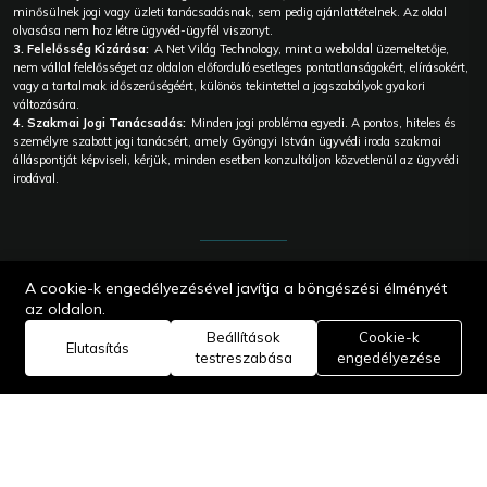
minősülnek jogi vagy üzleti tanácsadásnak, sem pedig ajánlattételnek. Az oldal
olvasása nem hoz létre ügyvéd-ügyfél viszonyt.
3. Felelősség Kizárása:
A Net Világ Technology, mint a weboldal üzemeltetője,
nem vállal felelősséget az oldalon előforduló esetleges pontatlanságokért, elírásokért,
vagy a tartalmak időszerűségéért, különös tekintettel a jogszabályok gyakori
változására.
4. Szakmai Jogi Tanácsadás:
Minden jogi probléma egyedi. A pontos, hiteles és
személyre szabott jogi tanácsért, amely Gyöngyi István ügyvédi iroda szakmai
álláspontját képviseli, kérjük, minden esetben konzultáljon közvetlenül az ügyvédi
irodával.
© 2026
A cookie-k engedélyezésével javítja a böngészési élményét
Gyöngyi
István
az oldalon.
Ügyvédi iroda
Beállítások
| Webes
Cookie-k
Elutasítás
megoldás |
testreszabása
engedélyezése
Core:
Technology
Edit Master |
Net Világ
Technology.
Minden jog
fenntartva. |
A Net Világ