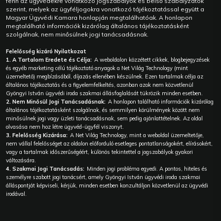
fenn az ügyvédekre vonatkozó jogszabályok és belső szabályzatok
szerint, melyek az ügyféljogokra vonatkozó tájékoztatással együtt a
Magyar Ügyvédi Kamara honlapján megtalálhatóak. A honlapon
megtalálható információk kizárólag általános tájékoztatásként
szolgálnak, nem minősülnek jogi tanácsadásnak.
Felelősség kizáró Nyilatkozat
1. A Tartalom Eredete és Célja:
A weboldalon közzétett cikkek, blogbejegyzések
és egyéb marketing célú tájékoztató anyagok a Net Világ Technology (mint
üzemeltető) megbízásából, díjazás ellenében készülnek. Ezen tartalmak célja az
általános tájékoztatás és a figyelemfelkeltés, azonban azok nem közvetlenül
Gyöngyi István ügyvédi iroda szakmai állásfoglalását tükrözik minden esetben.
2. Nem Minősül Jogi Tanácsadásnak:
A honlapon található információk kizárólag
általános tájékoztatásként szolgálnak, és semmilyen körülmények között nem
minősülnek jogi vagy üzleti tanácsadásnak, sem pedig ajánlattételnek. Az oldal
olvasása nem hoz létre ügyvéd-ügyfél viszonyt.
3. Felelősség Kizárása:
A Net Világ Technology, mint a weboldal üzemeltetője,
nem vállal felelősséget az oldalon előforduló esetleges pontatlanságokért, elírásokért,
vagy a tartalmak időszerűségéért, különös tekintettel a jogszabályok gyakori
változására.
4. Szakmai Jogi Tanácsadás:
Minden jogi probléma egyedi. A pontos, hiteles és
személyre szabott jogi tanácsért, amely Gyöngyi István ügyvédi iroda szakmai
álláspontját képviseli, kérjük, minden esetben konzultáljon közvetlenül az ügyvédi
irodával.