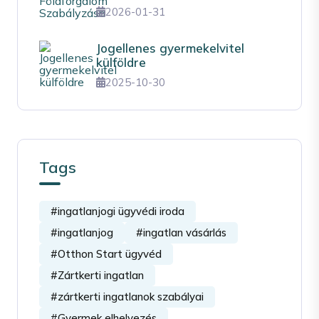
2026-01-31
Jogellenes gyermekelvitel
külföldre
2025-10-30
Tags
#ingatlanjogi ügyvédi iroda
#ingatlanjog
#ingatlan vásárlás
#Otthon Start ügyvéd
#Zártkerti ingatlan
#zártkerti ingatlanok szabályai
#Gyermek elhelyezés