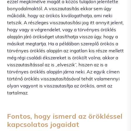
ezzel megkímélve magát a közös tulajdon jelentette
bonyodalmaktól. A visszautasítás ekkor sem úgy
működik, hogy az örökös kiválogathatja, ami neki
tetszik. A részleges visszautasítási jog itt annyit jelent,
hogy vagy a végrendelet, vagy a törvényes öröklés
alapján járó örökséget utasíthatja vissza úgy, hogy a
másikat megtartja. Ha a példában szereplő örökös a
törvényes öröklés alapján az ingatlan kis része mellett
még régi családi ékszereket is örökölt volna, akkor a
visszautasítással az is „elveszik”, hiszen az is a
törvényes öröklés alapján járna neki. Az egyik címen
történő öröklés visszautasításával tehát valamennyi
olyan vagyont is visszautasítja az örökös, amit az
tartalmaz.
Fontos, hogy ismerd az örökléssel
kapcsolatos jogaidat