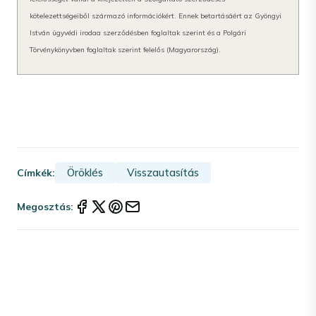
kötelezettségeiből származó információkért. Ennek betartásáért az Gyöngyi
István ügyvédi iroda
a szerződésben foglaltak szerint és a Polgári
Törvénykönyvben foglaltak szerint felelős (Magyarország).
Öröklés
Visszautasítás
Címkék:
Megosztás: