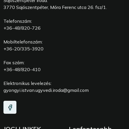
Sajószentpéter Iroda:
3770 Sajószentpéter, Móra Ferenc utca 26. fsz/1.
Telefonszám:
+36-48/820-726
Mobiltelefonszám:
+36-20/335-3920
Fax szám:
+36-48/820-410
Elektronikus levelezés:
gyongyi.istvan.ugyvedi.iroda@gmail.com