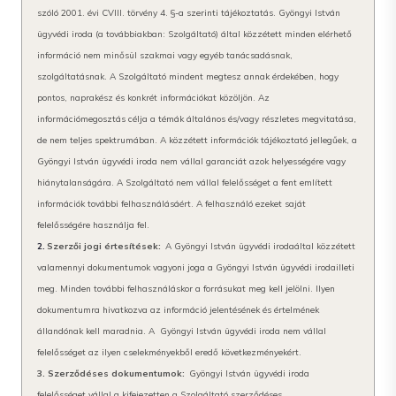
szóló 2001. évi CVIII. törvény 4. §-a szerinti tájékoztatás. Gyöngyi István
ügyvédi iroda (a továbbiakban: Szolgáltató) által közzétett minden elérhető
információ nem minősül szakmai vagy egyéb tanácsadásnak,
szolgáltatásnak. A Szolgáltató mindent megtesz annak érdekében, hogy
pontos, naprakész és konkrét információkat közöljön. Az
információmegosztás célja a témák általános és/vagy részletes megvitatása,
de nem teljes spektrumában. A közzétett információk tájékoztató jellegűek, a
Gyöngyi István ügyvédi iroda
nem vállal garanciát azok helyességére vagy
hiánytalanságára. A Szolgáltató nem vállal felelősséget a fent említett
információk további felhasználásáért. A felhasználó ezeket saját
felelősségére használja fel.
2.
Szerzői jogi értesítések:
A Gyöngyi István ügyvédi iroda
által közzétett
valamennyi dokumentumok vagyoni joga a Gyöngyi István ügyvédi iroda
illeti
meg. Minden további felhasználáskor a forrásukat meg kell jelölni. Ilyen
dokumentumra hivatkozva az információ jelentésének és értelmének
állandónak kell maradnia. A Gyöngyi István ügyvédi iroda nem vállal
felelősséget az ilyen cselekményekből eredő következményekért.
3. Szerződéses dokumentumok:
Gyöngyi István ügyvédi iroda
felelősséget vállal a kifejezetten a Szolgáltató szerződéses