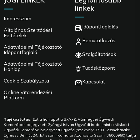
JOGI LINKEK
Legfontosabb
linkek
Impresszum
Időpontfoglalás
Általános Szerződési
Feltételek
Bemutatkozás
Adatvédelmi Tájékoztató
Időpontfoglaló
Szolgáltatások
Adatvédelmi Tájékoztató
Tudásközpont
Honlap
Cookie Szabályzata
Kapcsolat
Online Vitarendezési
Platform
Tájékoztatás:
Ezt a honlapot a B.-A.-Z. Vármegyei Ügyvédi
Kamarában bejegyzett Gyöngyi István Ügyvédi Iroda, mint a Miskolci
Ügyvédi Kamarába bejegyzett ügyvéd (székhely: 3700 Kazincbarcika,
Egressy Béni út 24. 1/7 szám, Kamarai Azonosító Szám: 36060960) tartja