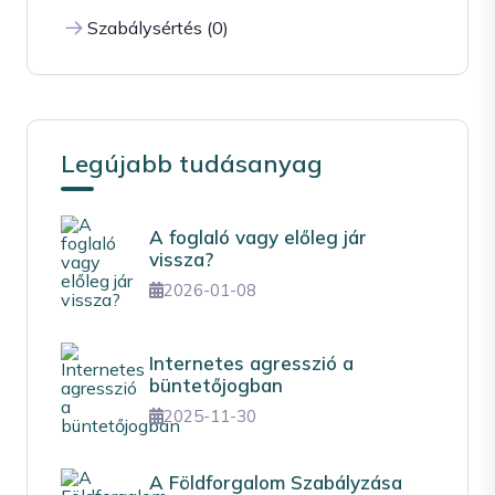
Szabálysértés (0)
Legújabb tudásanyag
A foglaló vagy előleg jár
vissza?
2026-01-08
Internetes agresszió a
büntetőjogban
2025-11-30
A Földforgalom Szabályzása