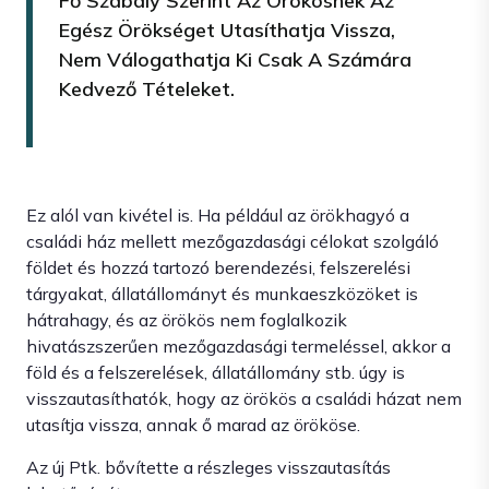
Fő Szabály Szerint Az Örökösnek Az
Egész Örökséget Utasíthatja Vissza,
Nem Válogathatja Ki Csak A Számára
Kedvező Tételeket.
Ez alól van kivétel is. Ha például az örökhagyó a
családi ház mellett mezőgazdasági célokat szolgáló
földet és hozzá tartozó berendezési, felszerelési
tárgyakat, állatállományt és munkaeszközöket is
hátrahagy, és az örökös nem foglalkozik
hivatászszerűen mezőgazdasági termeléssel, akkor a
föld és a felszerelések, állatállomány stb. úgy is
visszautasíthatók, hogy az örökös a családi házat nem
utasítja vissza, annak ő marad az örököse.
Az új Ptk. bővítette a részleges visszautasítás