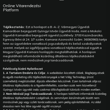
Online Vitarendezési
Platform
Tájékoztatás:
Ezt a honlapot a B.-A.-Z. Vármegyei Ügyvédi
Kamarában bejegyzett Gyöngyi István Ügyvédi Iroda, mint a Miskolci
Ügyvédi Kamarába bejegyzett ügyvéd (székhely: 3700 Kazincbarcika,
Egressy Béni út 24. 1/7 szám, Kamarai Azonosító Szám: 36060960) tartja
fenn az ügyvédekre vonatkozó jogszabályok és belső szabályzatok
szerint, melyek az ügyféljogokra vonatkozó tájékoztatással együtt a
Magyar Ügyvédi Kamara honlapján megtalálhatóak. A honlapon
megtalálható információk kizárólag általános tájékoztatásként
szolgálnak, nem minősülnek jogi tanácsadásnak.
Felelősség kizáró Nyilatkozat
1. A Tartalom Eredete és Célja:
A weboldalon közzétett cikkek, blogbejegyzések
és egyéb marketing célú tájékoztató anyagok a Net Világ Technology (mint
üzemeltető) megbízásából, díjazás ellenében készülnek. Ezen tartalmak célja az
általános tájékoztatás és a figyelemfelkeltés, azonban azok nem közvetlenül
Gyöngyi István ügyvédi iroda szakmai állásfoglalását tükrözik minden esetben.
2. Nem Minősül Jogi Tanácsadásnak:
A honlapon található információk kizárólag
általános tájékoztatásként szolgálnak, és semmilyen körülmények között nem
minősülnek jogi vagy üzleti tanácsadásnak, sem pedig ajánlattételnek. Az oldal
olvasása nem hoz létre ügyvéd-ügyfél viszonyt.