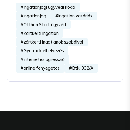
#ingatlanjogi ügyvédi iroda
#ingatlanjog
#ingatlan vásárlás
#Otthon Start ügyvéd
#Zártkerti ingatlan
#zártkerti ingatlanok szabályai
#Gyermek elhelyezés
#internetes agresszió
#online fenyegetés
#Btk. 332/A