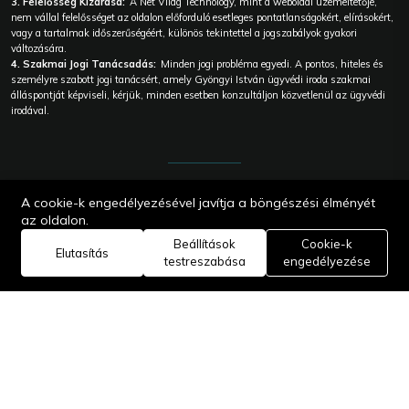
3. Felelősség Kizárása:
A Net Világ Technology, mint a weboldal üzemeltetője,
nem vállal felelősséget az oldalon előforduló esetleges pontatlanságokért, elírásokért,
vagy a tartalmak időszerűségéért, különös tekintettel a jogszabályok gyakori
változására.
4. Szakmai Jogi Tanácsadás:
Minden jogi probléma egyedi. A pontos, hiteles és
személyre szabott jogi tanácsért, amely Gyöngyi István ügyvédi iroda szakmai
álláspontját képviseli, kérjük, minden esetben konzultáljon közvetlenül az ügyvédi
irodával.
© 2026
A cookie-k engedélyezésével javítja a böngészési élményét
Gyöngyi
István
az oldalon.
Ügyvédi iroda
Beállítások
| Webes
Cookie-k
Elutasítás
megoldás |
testreszabása
engedélyezése
Core:
Technology
Edit Master |
Net Világ
Technology.
Minden jog
fenntartva. |
A Net Világ
ökoszisztéma
része.