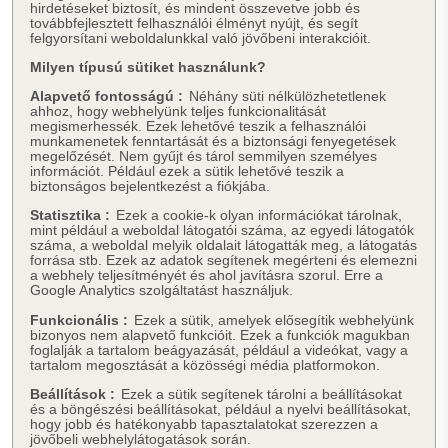
hirdetéseket biztosít, és mindent összevetve jobb és
továbbfejlesztett felhasználói élményt nyújt, és segít
felgyorsítani weboldalunkkal való jövőbeni interakcióit.
Milyen típusú sütiket használunk?
Alapvető fontosságú :
Néhány süti nélkülözhetetlenek
ahhoz, hogy webhelyünk teljes funkcionalitását
megismerhessék. Ezek lehetővé teszik a felhasználói
munkamenetek fenntartását és a biztonsági fenyegetések
megelőzését. Nem gyűjt és tárol semmilyen személyes
információt. Például ezek a sütik lehetővé teszik a
biztonságos bejelentkezést a fiókjába.
Statisztika :
Ezek a cookie-k olyan információkat tárolnak,
mint például a weboldal látogatói száma, az egyedi látogatók
száma, a weboldal melyik oldalait látogatták meg, a látogatás
forrása stb. Ezek az adatok segítenek megérteni és elemezni
a webhely teljesítményét és ahol javításra szorul. Erre a
Google Analytics szolgáltatást használjuk.
Funkcionális :
Ezek a sütik, amelyek elősegítik webhelyünk
bizonyos nem alapvető funkcióit. Ezek a funkciók magukban
foglalják a tartalom beágyazását, például a videókat, vagy a
tartalom megosztását a közösségi média platformokon.
Beállítások :
Ezek a sütik segítenek tárolni a beállításokat
és a böngészési beállításokat, például a nyelvi beállításokat,
hogy jobb és hatékonyabb tapasztalatokat szerezzen a
jövőbeli webhelylátogatások során.