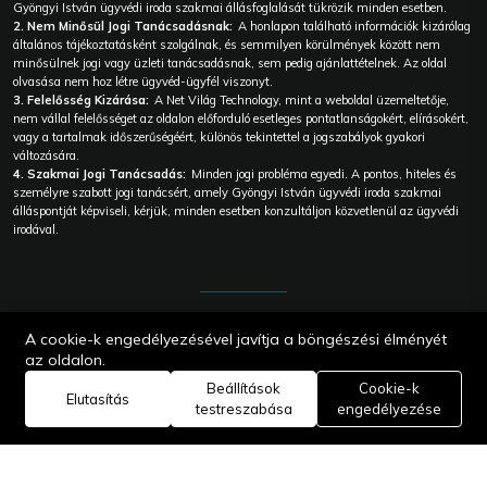
Gyöngyi István ügyvédi iroda szakmai állásfoglalását tükrözik minden esetben.
2. Nem Minősül Jogi Tanácsadásnak:
A honlapon található információk kizárólag
általános tájékoztatásként szolgálnak, és semmilyen körülmények között nem
minősülnek jogi vagy üzleti tanácsadásnak, sem pedig ajánlattételnek. Az oldal
olvasása nem hoz létre ügyvéd-ügyfél viszonyt.
3. Felelősség Kizárása:
A Net Világ Technology, mint a weboldal üzemeltetője,
nem vállal felelősséget az oldalon előforduló esetleges pontatlanságokért, elírásokért,
vagy a tartalmak időszerűségéért, különös tekintettel a jogszabályok gyakori
változására.
4. Szakmai Jogi Tanácsadás:
Minden jogi probléma egyedi. A pontos, hiteles és
személyre szabott jogi tanácsért, amely Gyöngyi István ügyvédi iroda szakmai
álláspontját képviseli, kérjük, minden esetben konzultáljon közvetlenül az ügyvédi
irodával.
© 2026
A cookie-k engedélyezésével javítja a böngészési élményét
Gyöngyi
István
az oldalon.
Ügyvédi iroda
Beállítások
Cookie-k
| Webes
Elutasítás
megoldás |
testreszabása
engedélyezése
Core:
Technology
Edit Master |
Net Világ
Technology.