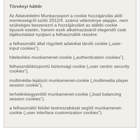
Törvényi háttér
Az Adatvédelmi Munkacsoport a cookie hozzájárulás alóli
mentességről szóló 2012/4. számú véleménye alapján, nem
szükséges beszerezni a hozzájárulást az alábbi cookie
típusok esetén, hanem ezek alkalmazásáról elegendő csak
tájékoztatást nyújtani a felhasználók részére:
a felhasználó által rögzített adatokat tároló cookie („user-
input cookies”),
hitelesítési munkamenet-cookie („authentication cookies”),
felhasználóközpontú biztonsági cookie („user centric security
cookies”),
multimédia-lejátszó munkamenet-cookie („multimedia player
session cookie”),
terheléskiegyenlítő munkamenet-cookie („load balancing
session cookies”),
a felhasználói felület testreszabását segítő munkamenet-
cookie („user interface customization cookies”).