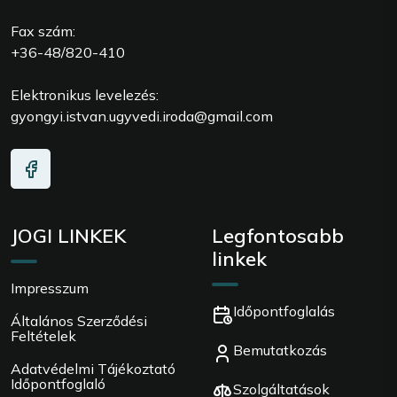
Fax szám:
+36-48/820-410
Elektronikus levelezés:
gyongyi.istvan.ugyvedi.iroda@gmail.com
JOGI LINKEK
Legfontosabb
linkek
Impresszum
Időpontfoglalás
Általános Szerződési
Feltételek
Bemutatkozás
Adatvédelmi Tájékoztató
Időpontfoglaló
Szolgáltatások