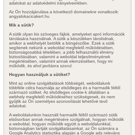
adatokat az adatvédelmi irányelveinkben.
Az Ön hozzájárulása a következő domainekre vonatkozik:
angyalokacicakert.hu
Mik a sütik?
A sütik olyan kis szöveges fájlok, amelyeket apró információk
tárolására használnak. A sütik a készüléken tárolódnak,
amikor a webhelyét betöltik a böngészőbe. Ezek a sütik
segítenek nekünk a weboldal megfelelő működésében,
biztonságosabbá tételében, a jobb felhasználói élmény
biztosításában, valamint a weboldal teljesítményének
megértésében, valamint annak elemzésében, hogy mi
működik, és ahol javításra szorul.
Hogyan használjuk a sütiket?
Mint az online szolgáltatások többségét, weboldalunk
többféle célra használja az elsődleges és a harmadik féltől
származó sütiket. Az elsődleges cookie-k általában a
webhely megfelelő működéséhez szükségesek, és nem
gyűjtik az Ön személyes azonosítását lehetővé tevő
adatokat.
A weboldalunkon használt harmadik féltől származó sütik
elsősorban annak megértésére szolgálnak, hogyan működik
a weboldal, hogyan működik együtt a weboldalunkkal,
biztonságban tartják szolgáltatásainkat, az Ön számára a
Google Analytics statisztika alapján a Google ads releváns