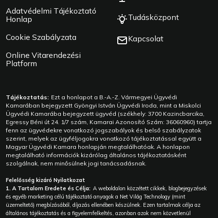
Adatvédelmi Tájékoztató
Tudásközpont
Honlap
Cookie Szabályzata
Kapcsolat
Online Vitarendezési
Platform
Tájékoztatás:
Ezt a honlapot a B.-A.-Z. Vármegyei Ügyvédi
Kamarában bejegyzett Gyöngyi István Ügyvédi Iroda, mint a Miskolci
Ügyvédi Kamarába bejegyzett ügyvéd (székhely: 3700 Kazincbarcika,
Egressy Béni út 24. 1/7 szám, Kamarai Azonosító Szám: 36060960) tartja
fenn az ügyvédekre vonatkozó jogszabályok és belső szabályzatok
szerint, melyek az ügyféljogokra vonatkozó tájékoztatással együtt a
Magyar Ügyvédi Kamara honlapján megtalálhatóak. A honlapon
megtalálható információk kizárólag általános tájékoztatásként
szolgálnak, nem minősülnek jogi tanácsadásnak.
Felelősség kizáró Nyilatkozat
1. A Tartalom Eredete és Célja:
A weboldalon közzétett cikkek, blogbejegyzések
és egyéb marketing célú tájékoztató anyagok a Net Világ Technology (mint
üzemeltető) megbízásából, díjazás ellenében készülnek. Ezen tartalmak célja az
általános tájékoztatás és a figyelemfelkeltés, azonban azok nem közvetlenül