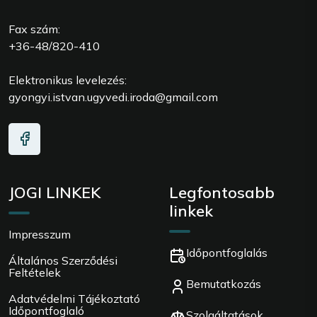
Fax szám:
+36-48/820-410
Elektronikus levelezés:
gyongyi.istvan.ugyvedi.iroda@gmail.com
JOGI LINKEK
Legfontosabb
linkek
Impresszum
Időpontfoglalás
Általános Szerződési
Feltételek
Bemutatkozás
Adatvédelmi Tájékoztató
Időpontfoglaló
Szolgáltatások