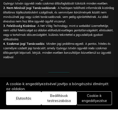
Gyöngyi István ügyvédi iroda szakmai állásfoglalását tükrözik minden esetben.
2. Nem Minősül Jogi Tanácsadásnak:
A honlapon található információk kizárólag
általános tájékoztatásként szolgálnak, és semmilyen körülmények között nem
minősülnek jogi vagy üzleti tanácsadásnak, sem pedig ajánlattételnek. Az oldal
olvasása nem hoz létre ügyvéd-ügyfél viszonyt.
3. Felelősség Kizárása:
A Net Világ Technology, mint a weboldal üzemeltetője,
nem vállal felelősséget az oldalon előforduló esetleges pontatlanságokért, elírásokért,
vagy a tartalmak időszerűségéért, különös tekintettel a jogszabályok gyakori
változására.
4. Szakmai Jogi Tanácsadás:
Minden jogi probléma egyedi. A pontos, hiteles és
személyre szabott jogi tanácsért, amely Gyöngyi István ügyvédi iroda szakmai
álláspontját képviseli, kérjük, minden esetben konzultáljon közvetlenül az ügyvédi
irodával.
© 2026
A cookie-k engedélyezésével javítja a böngészési élményét
Gyöngyi
István
az oldalon.
Ügyvédi iroda
| Webes
Beállítások
Cookie-k
Elutasítás
megoldás |
testreszabása
engedélyezése
Core:
Technology
Edit Master |
Net Világ
Technology.