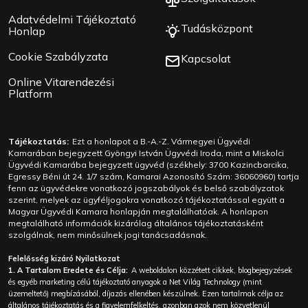
Adatvédelmi Tájékoztató
Tudásközpont
Honlap
Cookie Szabályzata
Kapcsolat
Online Vitarendezési
Platform
Tájékoztatás:
Ezt a honlapot a B.-A.-Z. Vármegyei Ügyvédi
Kamarában bejegyzett Gyöngyi István Ügyvédi Iroda, mint a Miskolci
Ügyvédi Kamarába bejegyzett ügyvéd (székhely: 3700 Kazincbarcika,
Egressy Béni út 24. 1/7 szám, Kamarai Azonosító Szám: 36060960) tartja
fenn az ügyvédekre vonatkozó jogszabályok és belső szabályzatok
szerint, melyek az ügyféljogokra vonatkozó tájékoztatással együtt a
Magyar Ügyvédi Kamara honlapján megtalálhatóak. A honlapon
megtalálható információk kizárólag általános tájékoztatásként
szolgálnak, nem minősülnek jogi tanácsadásnak.
Felelősség kizáró Nyilatkozat
1. A Tartalom Eredete és Célja:
A weboldalon közzétett cikkek, blogbejegyzések
és egyéb marketing célú tájékoztató anyagok a Net Világ Technology (mint
üzemeltető) megbízásából, díjazás ellenében készülnek. Ezen tartalmak célja az
általános tájékoztatás és a figyelemfelkeltés, azonban azok nem közvetlenül