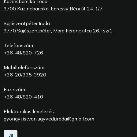
Kazincbarcika Iroda:
3700 Kazincbarcika, Egressy Béni út 24. 1/7
Sajószentpéter Iroda:
3770 Sajószentpéter, Móra Ferenc utca 26. fsz/1.
Telefonszám:
+36-48/820-726
Mobiltelefonszám:
+36-20/335-3920
Fax szám:
+36-48/820-410
Elektronikus levelezés:
gyongyi.istvan.ugyvedi.iroda@gmail.com