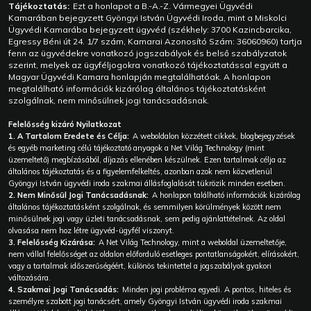
Tájékoztatás:
Ezt a honlapot a B.-A.-Z. Vármegyei Ügyvédi
Kamarában bejegyzett Gyöngyi István Ügyvédi Iroda, mint a Miskolci
Ügyvédi Kamarába bejegyzett ügyvéd (székhely: 3700 Kazincbarcika,
Egressy Béni út 24. 1/7 szám, Kamarai Azonosító Szám: 36060960) tartja
fenn az ügyvédekre vonatkozó jogszabályok és belső szabályzatok
szerint, melyek az ügyféljogokra vonatkozó tájékoztatással együtt a
Magyar Ügyvédi Kamara honlapján megtalálhatóak. A honlapon
megtalálható információk kizárólag általános tájékoztatásként
szolgálnak, nem minősülnek jogi tanácsadásnak.
Felelősség kizáró Nyilatkozat
1. A Tartalom Eredete és Célja:
A weboldalon közzétett cikkek, blogbejegyzések
és egyéb marketing célú tájékoztató anyagok a Net Világ Technology (mint
üzemeltető) megbízásából, díjazás ellenében készülnek. Ezen tartalmak célja az
általános tájékoztatás és a figyelemfelkeltés, azonban azok nem közvetlenül
Gyöngyi István ügyvédi iroda szakmai állásfoglalását tükrözik minden esetben.
2. Nem Minősül Jogi Tanácsadásnak:
A honlapon található információk kizárólag
általános tájékoztatásként szolgálnak, és semmilyen körülmények között nem
minősülnek jogi vagy üzleti tanácsadásnak, sem pedig ajánlattételnek. Az oldal
olvasása nem hoz létre ügyvéd-ügyfél viszonyt.
3. Felelősség Kizárása:
A Net Világ Technology, mint a weboldal üzemeltetője,
nem vállal felelősséget az oldalon előforduló esetleges pontatlanságokért, elírásokért,
vagy a tartalmak időszerűségéért, különös tekintettel a jogszabályok gyakori
változására.
4. Szakmai Jogi Tanácsadás:
Minden jogi probléma egyedi. A pontos, hiteles és
személyre szabott jogi tanácsért, amely Gyöngyi István ügyvédi iroda szakmai